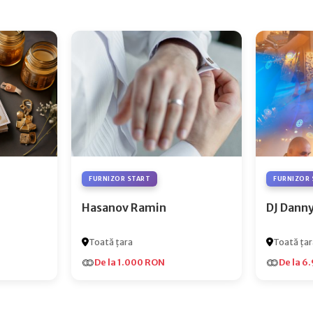
FURNIZOR START
FURNIZOR 
Hasanov Ramin
DJ Dann
Toată țara
Toată țar
De la 1.000 RON
De la 6