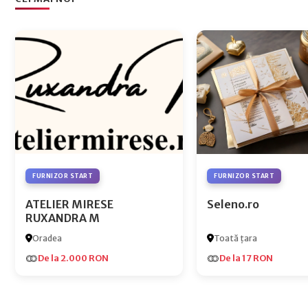
FURNIZOR START
FURNIZOR START
ATELIER MIRESE
Seleno.ro
RUXANDRA M
Oradea
Toată țara
De la 2.000 RON
De la 17 RON