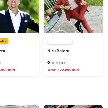
ELITE
FURNIZOR NONE
eru
Nicu Boieru
a
Toată țara
5.000 RON
De la 20.000 RON