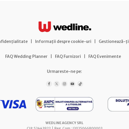
nfidențialitate
|
Informații despre cookie-uri
|
Gestionează-ți
FAQ Wedding Planner
|
FAQ Furnizori
|
FAQ Evenimente
Urmareste-ne pe:
WEDLINE AGENCY SRL
CUI: 52443922 | Reg. Com.: J2025066800003