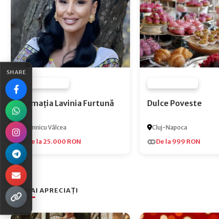
SHARE
FURNIZOR NONE
FURNIZOR NONE
Formația Lavinia Furtună
Dulce Poveste
Râmnicu Vâlcea
Cluj-Napoca
De la 25.000 RON
De la 999 RON
CEI MAI APRECIAȚI