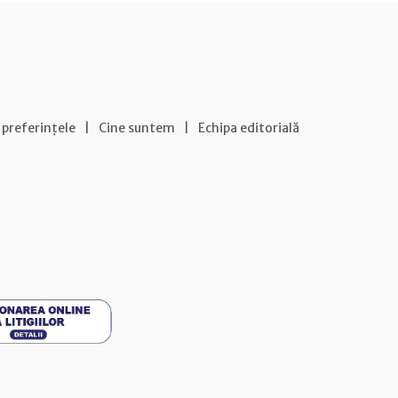
 preferințele
|
Cine suntem
|
Echipa editorială