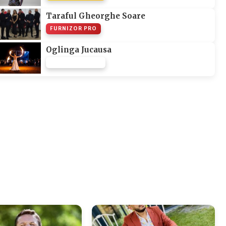
Taraful Gheorghe Soare
FURNIZOR PRO
Oglinga Jucausa
FURNIZOR NONE