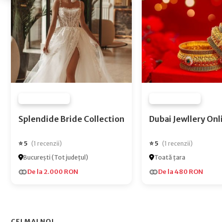
FURNIZOR NONE
FURNIZOR NONE
Splendide Bride Collection
Dubai Jewlle
⭐ 5
⭐ 5
(1 recenzii)
(1 recenzii)
București (Tot județul)
Toată țara
De la 2.000 RON
De la 480 RON
CEI MAI NOI