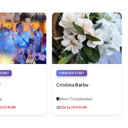
START
FURNIZOR START
y
Cristina Barbu
a
Bihor (Tot județului)
.900 RON
De la 300 RON