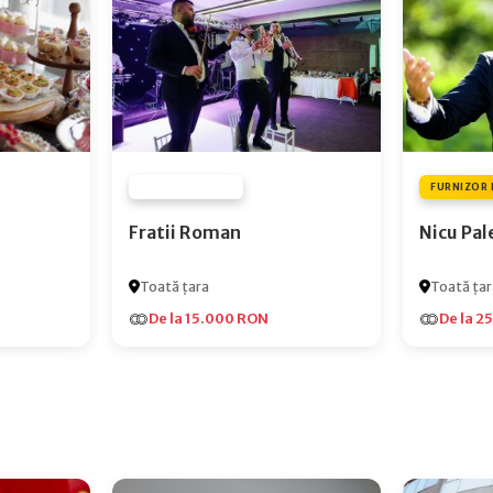
FURNIZOR NONE
FURNIZOR 
Fratii Roman
Nicu Pal
Toată țara
Toată țar
De la 15.000 RON
De la 2