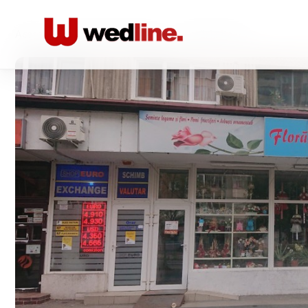
Acasă
/
Aranjamente florale
/
Florăria Da-Ya