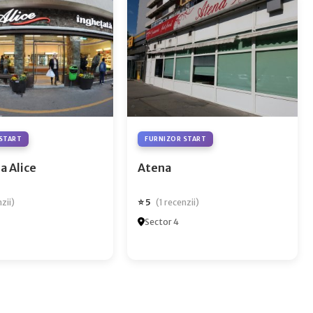
START
FURNIZOR START
a Alice
Atena
⭐ 5
nzii)
(1 recenzii)
Sector 4