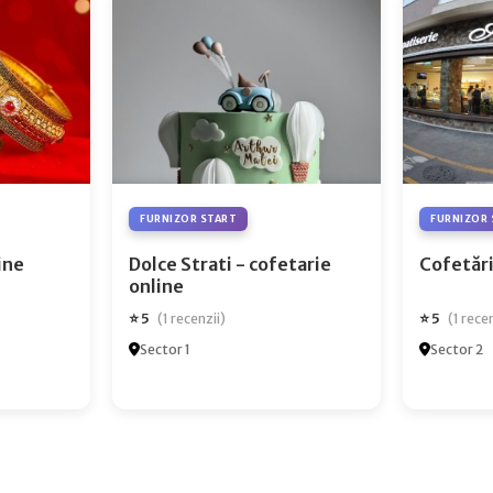
FURNIZOR START
FURNIZOR 
ry Online
Dolce Strati - cofetarie
Cofetări
online
⭐ 5
⭐ 5
(1 recenzii)
(1 rece
Sector 1
Sector 2