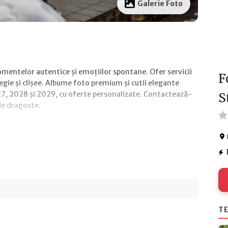
Galerie Foto
omentelor autentice și emoțiilor spontane. Ofer servicii
F
egie și clișee. Albume foto premium și cutii elegante
027, 2028 și 2029, cu oferte personalizate. Contactează-
S
de dragoste.
TE