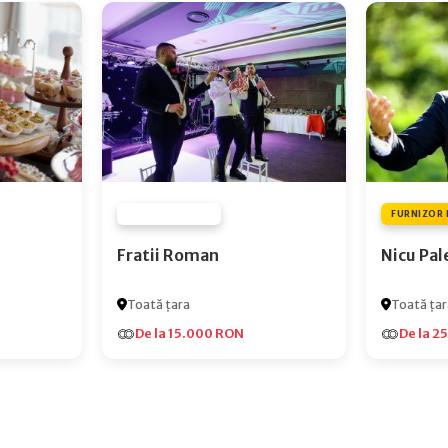
FURNIZOR NONE
FURNIZOR 
Fratii Roman
Nicu Pal
Toată țara
Toată țar
De la 15.000 RON
De la 2