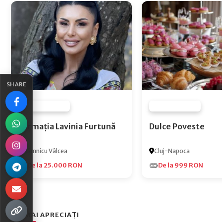
SHARE
FURNIZOR NONE
FURNIZOR NONE
Formația Lavinia Furtună
Dulce Poveste
Râmnicu Vâlcea
Cluj-Napoca
De la 25.000 RON
De la 999 RON
CEI MAI APRECIAȚI