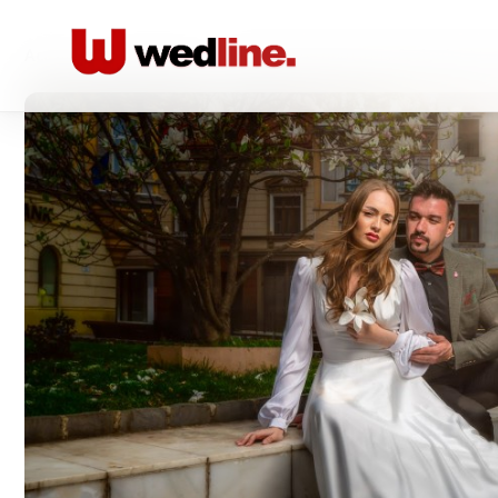
Acasă
/
Foto-video
/
Fotograf de nunta Profesionist Sto