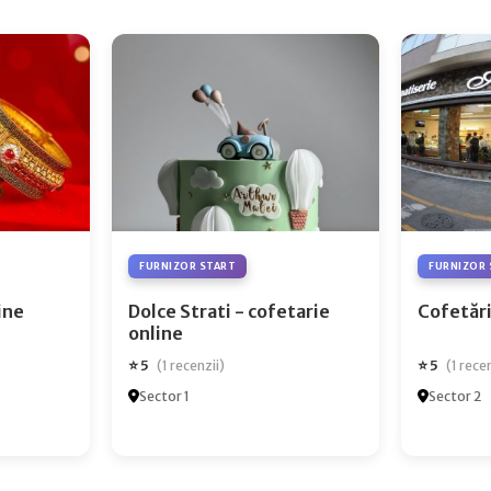
FURNIZOR START
FURNIZOR 
ry Online
Dolce Strati - cofetarie
Cofetări
online
⭐ 5
⭐ 5
(1 recenzii)
(1 rece
Sector 1
Sector 2