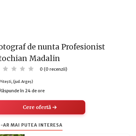
otograf de nunta Profesionist
tochian Madalin
0 (0 recenzii)
Pitești, (jud. Argeș)
Răspunde în 24 de ore
Cere ofertă
-AR MAI PUTEA INTERESA