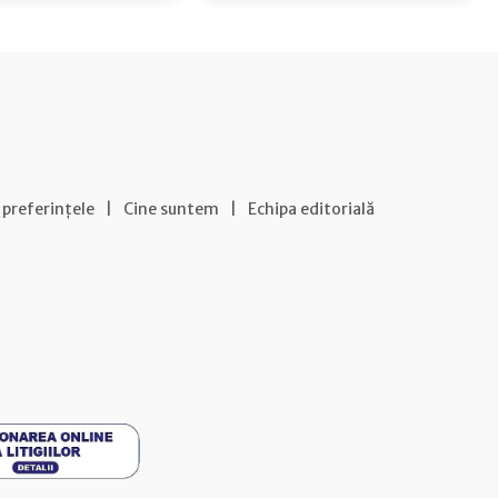
 preferințele
|
Cine suntem
|
Echipa editorială