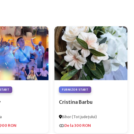
START
FURNIZOR START
y
Cristina Barbu
a
Bihor (Tot județului)
.900 RON
De la 300 RON