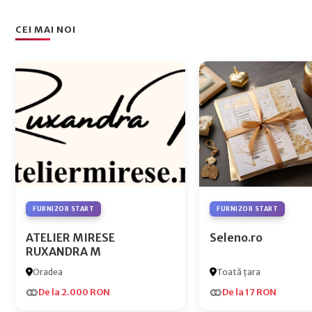
CEI MAI NOI
FURNIZOR START
FURNIZOR START
ATELIER MIRESE
Seleno.ro
RUXANDRA M
Oradea
Toată țara
De la 2.000 RON
De la 17 RON