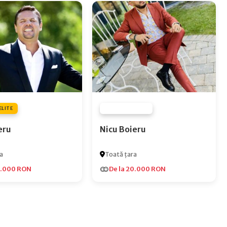
ELITE
FURNIZOR NONE
eru
Nicu Boieru
a
Toată țara
5.000 RON
De la 20.000 RON