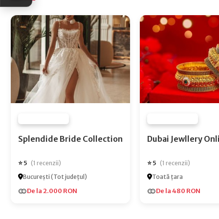
FURNIZOR NONE
FURNIZOR NONE
Splendide Bride Collection
Dubai Jewlle
⭐ 5
⭐ 5
(1 recenzii)
(1 recenzii)
București (Tot județul)
Toată țara
De la 2.000 RON
De la 480 RON