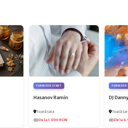
FURNIZOR START
FURNIZOR 
Hasanov Ramin
DJ Dann
Toată țara
Toată țar
De la 1.000 RON
De la 6