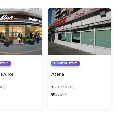
START
FURNIZOR START
a Alice
Atena
⭐ 5
nzii)
(1 recenzii)
Sector 4