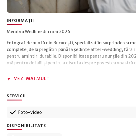
INFORMAȚII
Membru Wedline din mai 2026
Fotograf de nuntă din București, specializat în surprinderea m
complete, de la pregătiri până la ședințe after-wedding, fără r
pentru amintiri durabile. Disponibilitate pentru nunțile din 2
mă pentru detalii și pentru a discuta despre povestea voastră 
VEZI MAI MULT
SERVICII
Foto-video
DISPONIBILITATE