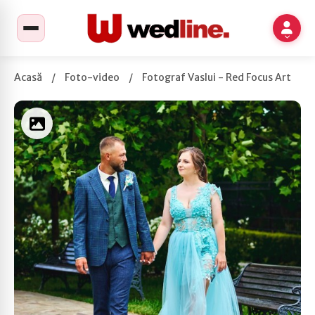
Acasă
/
Foto-video
/
Fotograf Vaslui - Red Focus Art