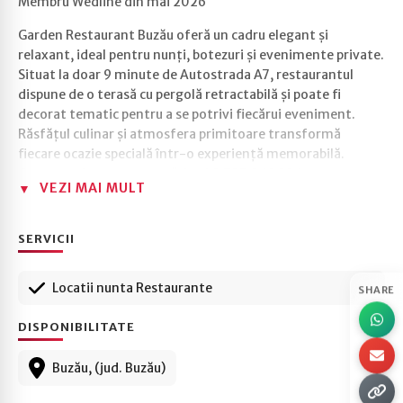
Membru Wedline din mai 2026
Garden Restaurant Buzău oferă un cadru elegant și
relaxant, ideal pentru nunți, botezuri și evenimente private.
Situat la doar 9 minute de Autostrada A7, restaurantul
dispune de o terasă cu pergolă retractabilă și poate fi
decorat tematic pentru a se potrivi fiecărui eveniment.
Răsfățul culinar și atmosfera primitoare transformă
fiecare ocazie specială într-o experiență memorabilă.
Contactați pentru rezervări: +40 757 069 226.
VEZI MAI MULT
SERVICII
Locatii nunta Restaurante
SHARE
DISPONIBILITATE
Buzău, (jud. Buzău)