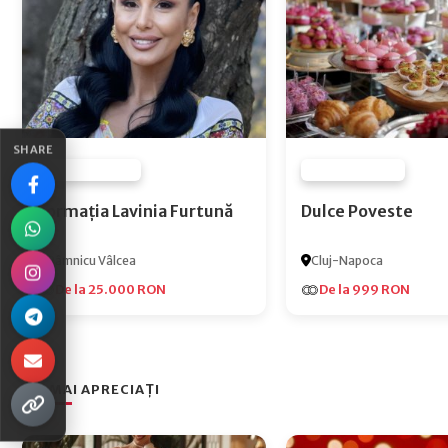
SHARE
FURNIZOR NONE
FURNIZOR NONE
Formația Lavinia Furtună
Dulce Poveste
Râmnicu Vâlcea
Cluj-Napoca
De la 25.000 RON
De la 999 RON
CEI MAI APRECIAȚI