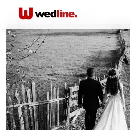
Acasă
/
Foto-video
/
George Ungureanu