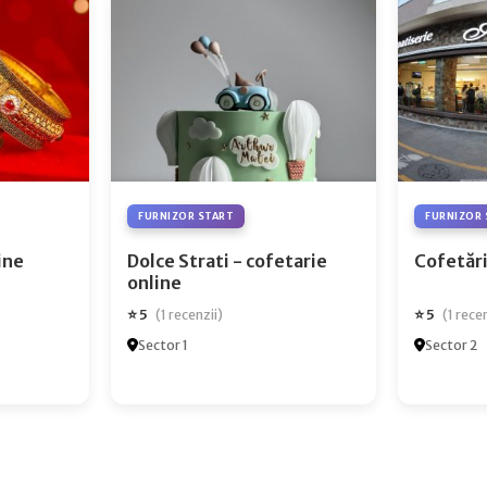
FURNIZOR START
FURNIZOR 
ry Online
Dolce Strati - cofetarie
Cofetări
online
⭐ 5
⭐ 5
(1 recenzii)
(1 rece
Sector 1
Sector 2