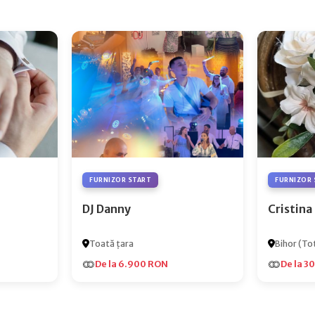
FURNIZOR START
FURNIZOR 
DJ Danny
Cristina
Toată țara
Bihor (Tot
De la 6.900 RON
De la 3