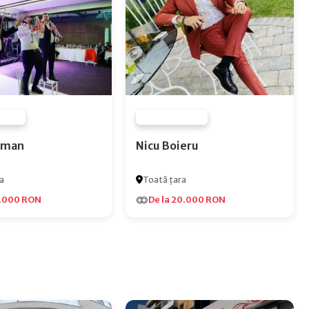
 NONE
FURNIZOR NONE
Roman
Nicu Boieru
a
Toată țara
5.000 RON
De la 20.000 RON