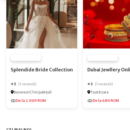
FURNIZOR NONE
FURNIZOR NONE
Splendide Bride Collection
Dubai Jewlle
⭐ 5
⭐ 5
(1 recenzii)
(1 recenzii)
București (Tot județul)
Toată țara
De la 2.000 RON
De la 480 RON
CEI MAI NOI