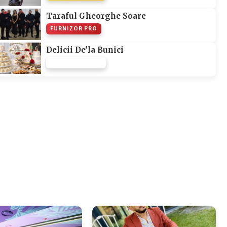
Taraful Gheorghe Soare
FURNIZOR PRO
Delicii De'la Bunici
FURNIZOR NONE