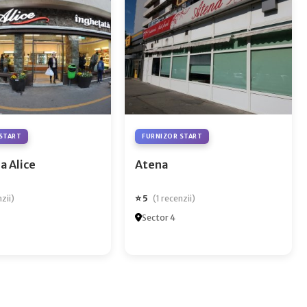
START
FURNIZOR START
a Alice
Atena
⭐ 5
nzii)
(1 recenzii)
Sector 4