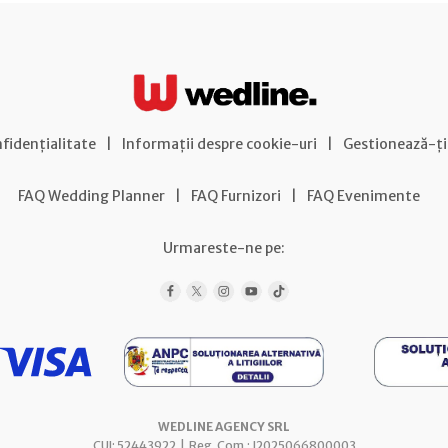
nfidențialitate
|
Informații despre cookie-uri
|
Gestionează-ți
FAQ Wedding Planner
|
FAQ Furnizori
|
FAQ Evenimente
Urmareste-ne pe:
WEDLINE AGENCY SRL
CUI: 52443922 | Reg. Com.: J2025066800003