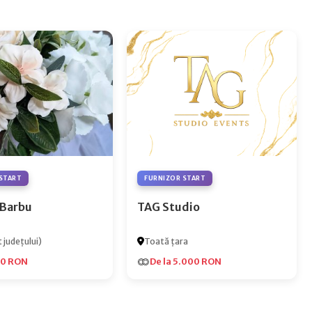
START
FURNIZOR START
 Barbu
TAG Studio
 județului)
Toată țara
00 RON
De la 5.000 RON