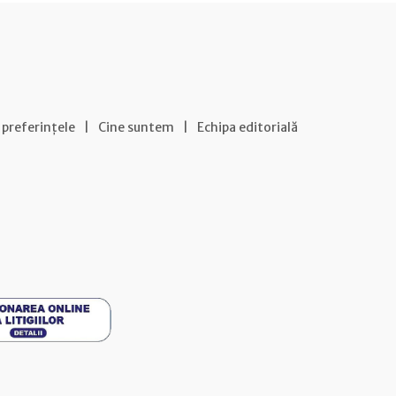
 preferințele
|
Cine suntem
|
Echipa editorială