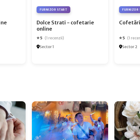
FURNIZOR START
FURNIZOR 
ry Online
Dolce Strati - cofetarie
Cofetări
online
⭐ 5
⭐ 5
(1 recenzii)
(1 rece
Sector 1
Sector 2