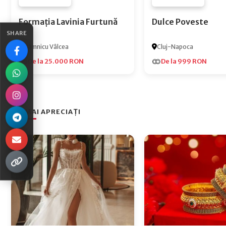
FURNIZOR NONE
FURNIZOR NONE
Formația Lavinia Furtună
Dulce Poveste
SHARE
Râmnicu Vâlcea
Cluj-Napoca
De la 25.000 RON
De la 999 RON
CEI MAI APRECIAȚI