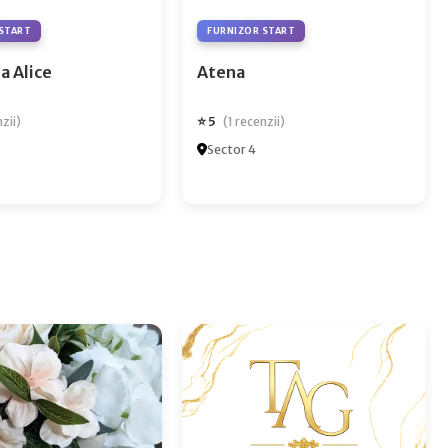
START
FURNIZOR START
a Alice
Atena
⭐ 5
nzii)
(1 recenzii)
Sector 4