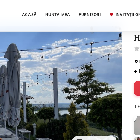
ACASĂ
NUNTA MEA
FURNIZORI
INVITAȚII O
H
TE