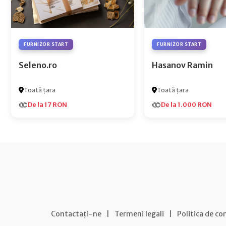
FURNIZOR START
FURNIZOR START
Seleno.ro
Hasanov Ramin
Toată țara
Toată țara
De la 17 RON
De la 1.000 RON
Contactați-ne
|
Termeni legali
|
Politica de co