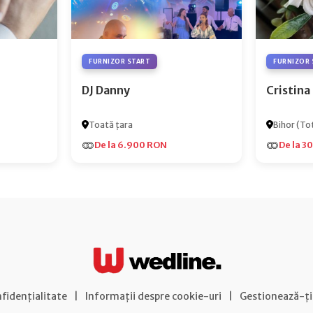
FURNIZOR START
FURNIZOR 
DJ Danny
Cristina
Toată țara
Bihor (Tot
De la 6.900 RON
De la 3
nfidențialitate
|
Informații despre cookie-uri
|
Gestionează-ți