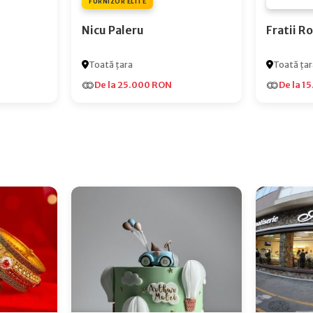
FURNIZOR ELITE
FURNIZOR
Nicu Paleru
Fratii 
Toată țara
Toată țar
De la 25.000 RON
De la 1