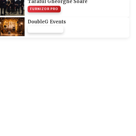
Taraful Gheorghe Soare
FURNIZOR PRO
DoubleG Events
FURNIZOR NONE