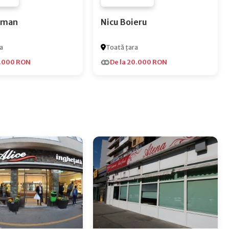
 NONE
FURNIZOR NONE
Roman
Nicu Boieru
a
Toată țara
5.000 RON
De la 20.000 RON