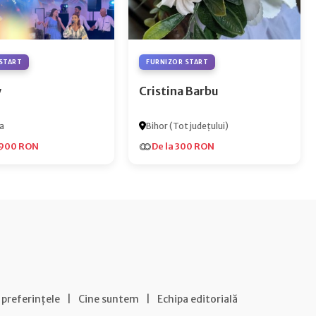
START
FURNIZOR START
y
Cristina Barbu
a
Bihor (Tot județului)
.900 RON
De la 300 RON
 preferințele
|
Cine suntem
|
Echipa editorială