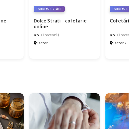
FURNIZOR START
FURNIZOR 
ry Online
Dolce Strati - cofetarie
Cofetări
online
⭐ 5
⭐ 5
(1 recenzii)
(1 rece
Sector 1
Sector 2