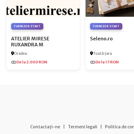
FURNIZOR START
FURNIZOR START
ATELIER MIRESE
Seleno.ro
RUXANDRA M
Oradea
Toată țara
De la 2.000 RON
De la 17 RON
Contactați-ne
|
Termeni legali
|
Politica de co