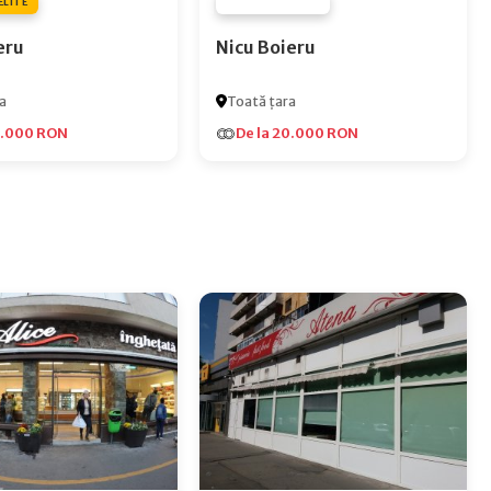
ELITE
FURNIZOR NONE
eru
Nicu Boieru
a
Toată țara
5.000 RON
De la 20.000 RON