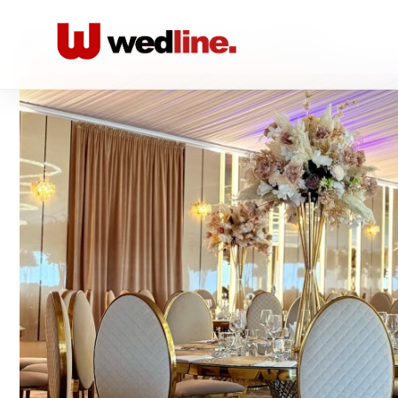
Acasă
/
Locatii nunta Restaurante
/
Magnolia