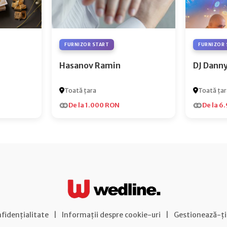
FURNIZOR START
FURNIZOR 
Hasanov Ramin
DJ Dann
Toată țara
Toată țar
De la 1.000 RON
De la 6
nfidențialitate
|
Informații despre cookie-uri
|
Gestionează-ți