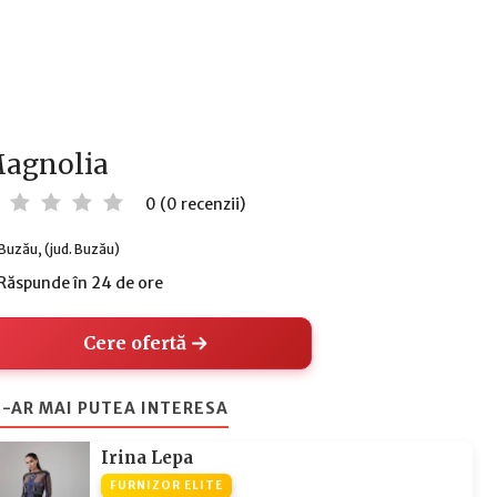
agnolia
0 (0 recenzii)
Buzău, (jud. Buzău)
Răspunde în 24 de ore
Cere ofertă
-AR MAI PUTEA INTERESA
Irina Lepa
FURNIZOR ELITE