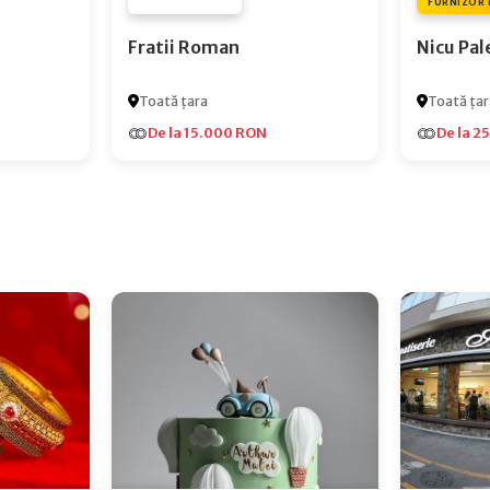
FURNIZOR NONE
FURNIZOR 
Fratii Roman
Nicu Pal
Toată țara
Toată țar
De la 15.000 RON
De la 2