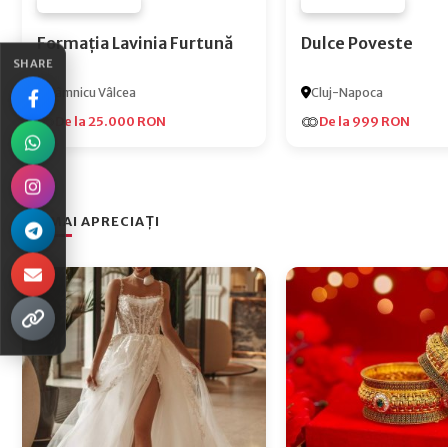
FURNIZOR NONE
FURNIZOR NONE
Formația Lavinia Furtună
Dulce Poveste
SHARE
Râmnicu Vâlcea
Cluj-Napoca
De la 25.000 RON
De la 999 RON
CEI MAI APRECIAȚI