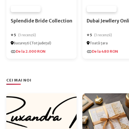
FURNIZOR NONE
FURNIZOR NONE
Splendide Bride Collection
Dubai Jewlle
⭐ 5
⭐ 5
(1 recenzii)
(1 recenzii)
București (Tot județul)
Toată țara
De la 2.000 RON
De la 480 RON
CEI MAI NOI