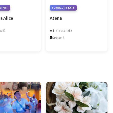
START
FURNIZOR START
a Alice
Atena
⭐ 5
nzii)
(1 recenzii)
Sector 4