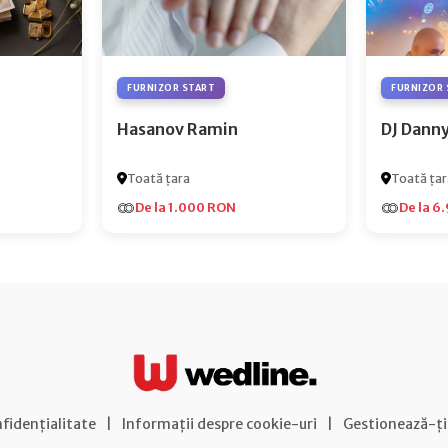
FURNIZOR START
FURNIZOR 
Hasanov Ramin
DJ Dann
Toată țara
Toată țar
De la 1.000 RON
De la 6
nfidențialitate
|
Informații despre cookie-uri
|
Gestionează-ți