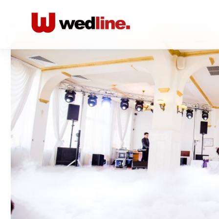
Acasă
/
Locatii nunta Restaurante
/
Majestic Evenimente