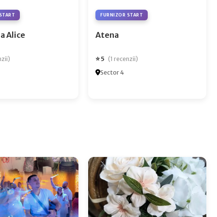
START
FURNIZOR START
a Alice
Atena
⭐ 5
nzii)
(1 recenzii)
Sector 4