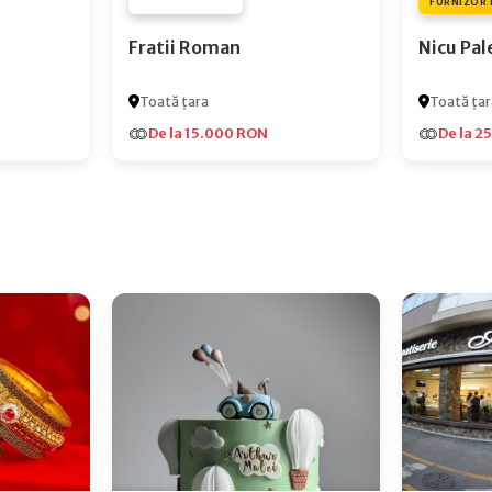
FURNIZOR NONE
FURNIZOR 
Fratii Roman
Nicu Pal
Toată țara
Toată țar
De la 15.000 RON
De la 2