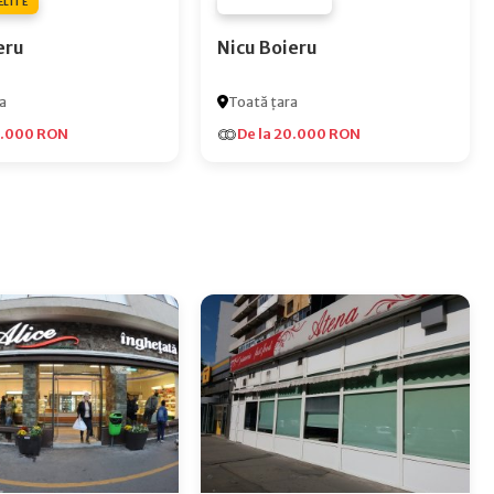
ELITE
FURNIZOR NONE
eru
Nicu Boieru
a
Toată țara
5.000 RON
De la 20.000 RON