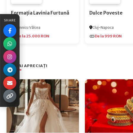
FURNIZOR NONE
FURNIZOR NONE
Formația Lavinia Furtună
Dulce Poveste
SHARE
Râmnicu Vâlcea
Cluj-Napoca
De la 25.000 RON
De la 999 RON
CEI MAI APRECIAȚI