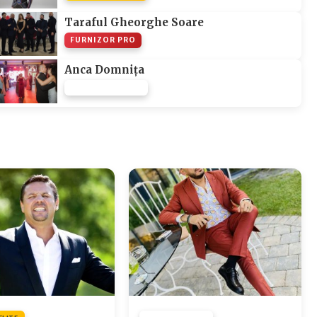
Taraful Gheorghe Soare
FURNIZOR PRO
Anca Domnița
FURNIZOR NONE