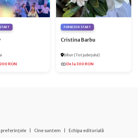
START
FURNIZOR START
y
Cristina Barbu
a
Bihor (Tot județului)
.900 RON
De la 300 RON
 preferințele
|
Cine suntem
|
Echipa editorială