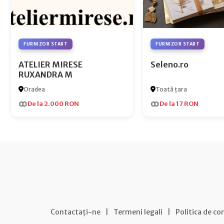
FURNIZOR START
FURNIZOR START
ATELIER MIRESE
Seleno.ro
RUXANDRA M
Oradea
Toată țara
De la 2.000 RON
De la 17 RON
Contactați-ne
|
Termeni legali
|
Politica de co