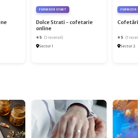
FURNIZOR START
FURNIZOR 
ry Online
Dolce Strati - cofetarie
Cofetări
online
⭐ 5
⭐ 5
(1 recenzii)
(1 rece
Sector 1
Sector 2