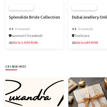
FURNIZOR NONE
FURNIZOR NONE
Splendide Bride Collection
Dubai Jewlle
⭐ 5
⭐ 5
(1 recenzii)
(1 recenzii)
București (Tot județul)
Toată țara
De la 2.000 RON
De la 480 RON
CEI MAI NOI