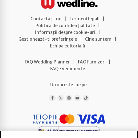
Contactați-ne
|
Termeni legali
|
Politica de confidențialitate
|
Informații despre cookie-uri
|
Gestionează-ți preferințele
|
Cine suntem
|
Echipa editorială
FAQ Wedding Planner
|
FAQ Furnizori
|
FAQ Evenimente
Urmareste-ne pe: