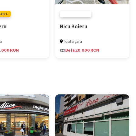
ELITE
FURNIZOR NONE
eru
Nicu Boieru
a
Toată țara
5.000 RON
De la 20.000 RON