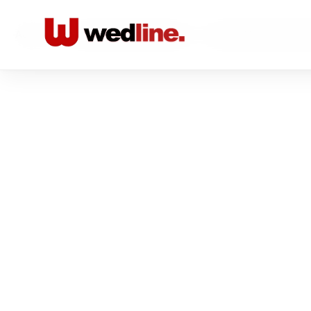
Acasă
/
Locatii nunta Restaurante
/
Queen Mary, Restaur