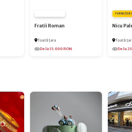
FURNIZOR NONE
FURNIZOR 
Fratii Roman
Nicu Pal
Toată țara
Toată țar
De la 15.000 RON
De la 2