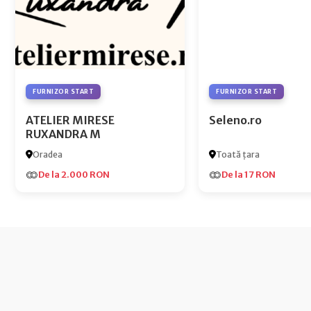
FURNIZOR START
FURNIZOR START
ATELIER MIRESE
Seleno.ro
RUXANDRA M
Oradea
Toată țara
De la 2.000 RON
De la 17 RON