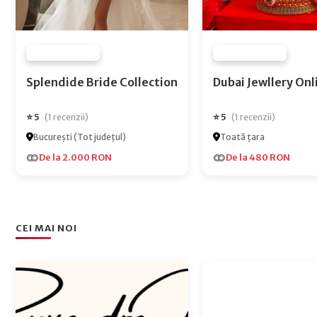
FURNIZOR NONE
FURNIZOR NONE
Splendide Bride Collection
Dubai Jewlle
⭐ 5
⭐ 5
(1 recenzii)
(1 recenzii)
București (Tot județul)
Toată țara
De la 2.000 RON
De la 480 RON
CEI MAI NOI