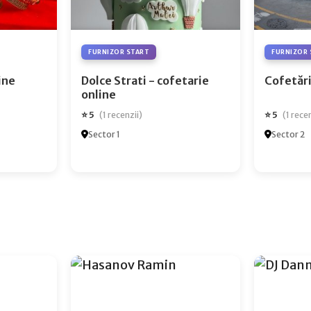
FURNIZOR START
FURNIZOR 
ry Online
Dolce Strati - cofetarie
Cofetări
online
⭐ 5
⭐ 5
(1 recenzii)
(1 rece
Sector 1
Sector 2