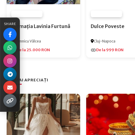
FURNIZOR NONE
FURNIZOR NONE
SHARE
Formația Lavinia Furtună
Dulce Poveste
Râmnicu Vâlcea
Cluj-Napoca
De la 25.000 RON
De la 999 RON
CEI MAI APRECIAȚI