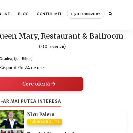
NLINE
BLOG
CONTUL MEU
EȘTI FURNIZOR?
ueen Mary, Restaurant & Ballroom
0 (0 recenzii)
Oradea, (jud. Bihor)
Răspunde în 24 de ore
Cere ofertă
-AR MAI PUTEA INTERESA
Nicu Paleru
FURNIZOR ELITE