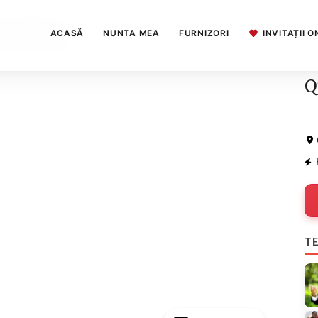
ACASĂ
NUNTA MEA
FURNIZORI
INVITAȚII O
ant & Ballroom
Q
TE