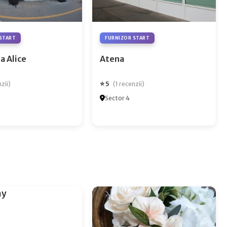
START
FURNIZOR START
a Alice
Atena
⭐ 5
nzii)
(1 recenzii)
Sector 4