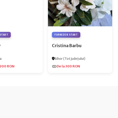
START
FURNIZOR START
y
Cristina Barbu
a
Bihor (Tot județului)
.900 RON
De la 300 RON