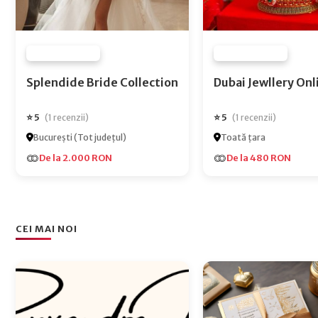
FURNIZOR NONE
FURNIZOR NONE
Splendide Bride Collection
Dubai Jewlle
⭐ 5
⭐ 5
(1 recenzii)
(1 recenzii)
București (Tot județul)
Toată țara
De la 2.000 RON
De la 480 RON
CEI MAI NOI