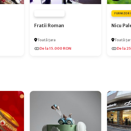
FURNIZOR NONE
FURNIZOR 
Fratii Roman
Nicu Pal
Toată țara
Toată țar
De la 15.000 RON
De la 2