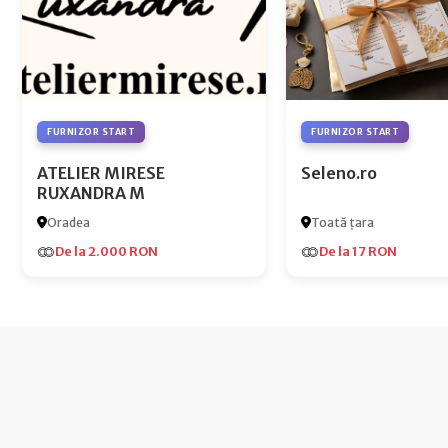
FURNIZOR START
FURNIZOR START
ATELIER MIRESE
Seleno.ro
RUXANDRA M
Oradea
Toată țara
De la 2.000 RON
De la 17 RON