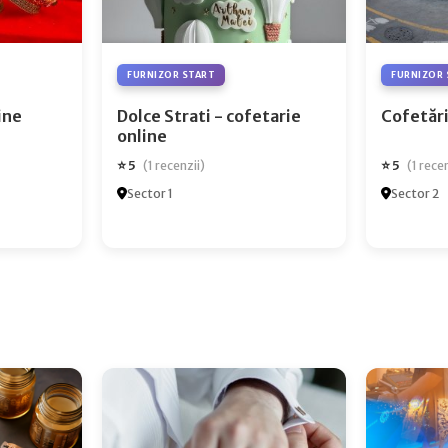
FURNIZOR START
FURNIZOR 
ry Online
Dolce Strati - cofetarie
Cofetări
online
⭐ 5
⭐ 5
(1 recenzii)
(1 rece
Sector 1
Sector 2