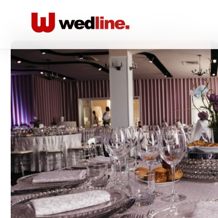
Acasă
/
Locatii nunta Restaurante
/
Redal Events