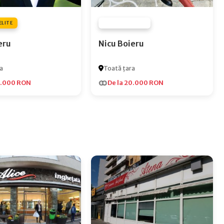
ELITE
FURNIZOR NONE
eru
Nicu Boieru
a
Toată țara
5.000 RON
De la 20.000 RON