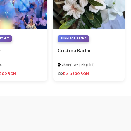
START
FURNIZOR START
y
Cristina Barbu
a
Bihor (Tot județului)
.900 RON
De la 300 RON