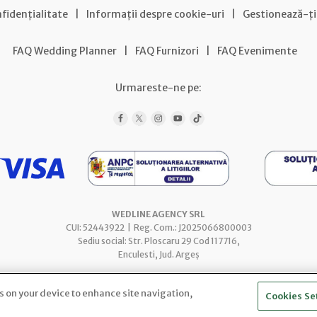
nfidențialitate
|
Informații despre cookie-uri
|
Gestionează-ți
FAQ Wedding Planner
|
FAQ Furnizori
|
FAQ Evenimente
Urmareste-ne pe:
WEDLINE AGENCY SRL
CUI: 52443922 | Reg. Com.: J2025066800003
Sediu social: Str. Ploscaru 29 Cod 117716,
Enculesti, Jud. Argeș
es on your device to enhance site navigation,
Cookies Se