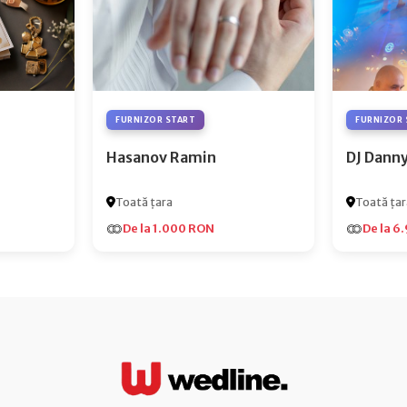
FURNIZOR START
FURNIZOR 
Hasanov Ramin
DJ Dann
Toată țara
Toată țar
De la 1.000 RON
De la 6