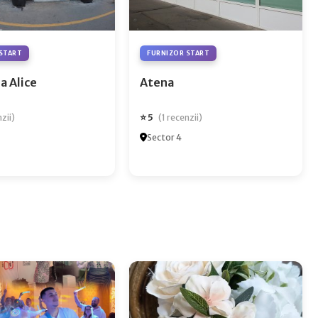
START
FURNIZOR START
a Alice
Atena
⭐ 5
nzii)
(1 recenzii)
Sector 4