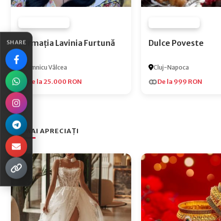
FURNIZOR NONE
FURNIZOR NONE
Formația Lavinia Furtună
Dulce Poveste
SHARE
Râmnicu Vâlcea
Cluj-Napoca
De la 25.000 RON
De la 999 RON
CEI MAI APRECIAȚI