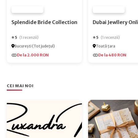
FURNIZOR NONE
FURNIZOR NONE
Splendide Bride Collection
Dubai Jewlle
⭐ 5
⭐ 5
(1 recenzii)
(1 recenzii)
București (Tot județul)
Toată țara
De la 2.000 RON
De la 480 RON
CEI MAI NOI