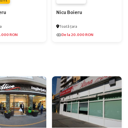
ELITE
FURNIZOR NONE
eru
Nicu Boieru
a
Toată țara
5.000 RON
De la 20.000 RON