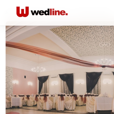
Acasă
/
Locatii nunta Restaurante
/
Restaurant Miorița