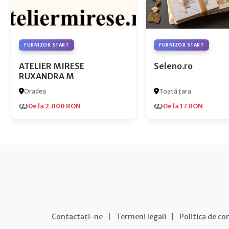
FURNIZOR START
FURNIZOR START
ATELIER MIRESE
Seleno.ro
RUXANDRA M
Oradea
Toată țara
De la 2.000 RON
De la 17 RON
Contactați-ne
|
Termeni legali
|
Politica de co