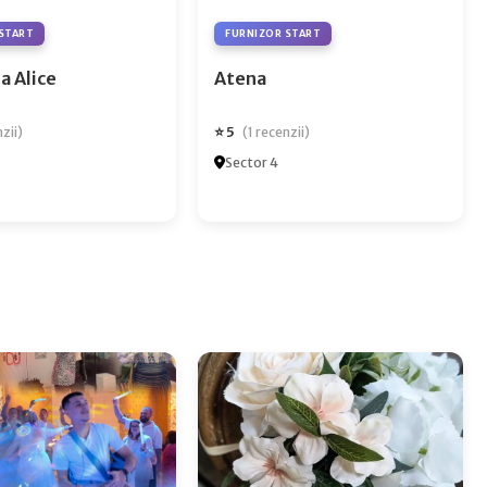
START
FURNIZOR START
a Alice
Atena
⭐ 5
nzii)
(1 recenzii)
Sector 4