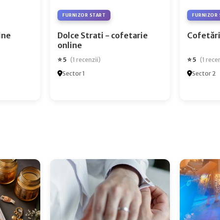
FURNIZOR START
FURNIZOR 
ry Online
Dolce Strati - cofetarie
Cofetări
online
⭐ 5
⭐ 5
(1 recenzii)
(1 rece
Sector 1
Sector 2