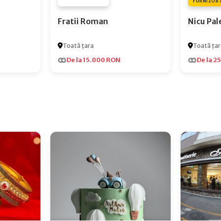
FURNIZOR NONE
FURNIZOR 
Fratii Roman
Nicu Pal
Toată țara
Toată țar
De la 15.000 RON
De la 2