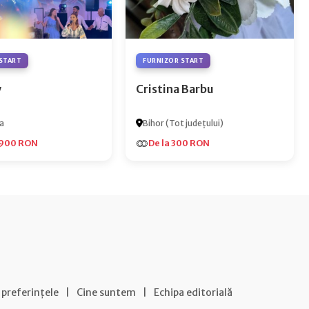
START
FURNIZOR START
y
Cristina Barbu
a
Bihor (Tot județului)
.900 RON
De la 300 RON
 preferințele
|
Cine suntem
|
Echipa editorială