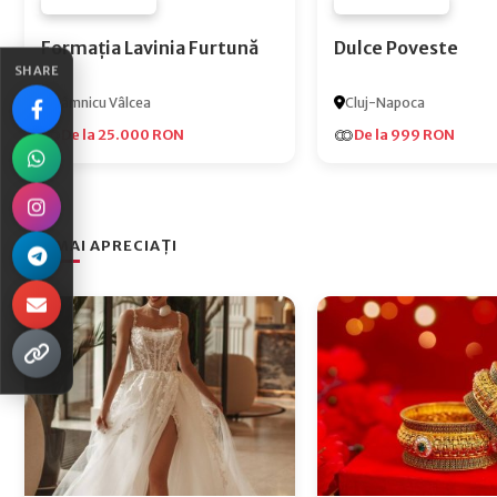
FURNIZOR NONE
FURNIZOR NONE
Formația Lavinia Furtună
Dulce Poveste
SHARE
Râmnicu Vâlcea
Cluj-Napoca
De la 25.000 RON
De la 999 RON
CEI MAI APRECIAȚI