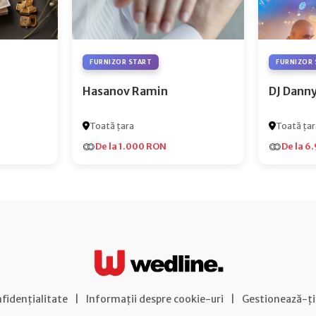
FURNIZOR START
FURNIZOR 
Hasanov Ramin
DJ Dann
Toată țara
Toată țar
De la 1.000 RON
De la 6
nfidențialitate
|
Informații despre cookie-uri
|
Gestionează-ți