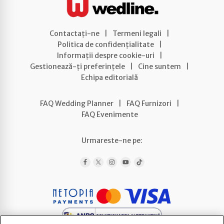
Contactați-ne
|
Termeni legali
|
Politica de confidențialitate
|
Informații despre cookie-uri
|
Gestionează-ți preferințele
|
Cine suntem
|
Echipa editorială
FAQ Wedding Planner
|
FAQ Furnizori
|
FAQ Evenimente
Urmareste-ne pe: