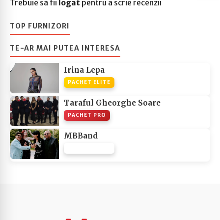
Trebuie să fii
logat
pentru a scrie recenzii
TOP FURNIZORI
TE-AR MAI PUTEA INTERESA
Irina Lepa
PACHET ELITE
Taraful Gheorghe Soare
PACHET PRO
MBBand
PACHET NONE