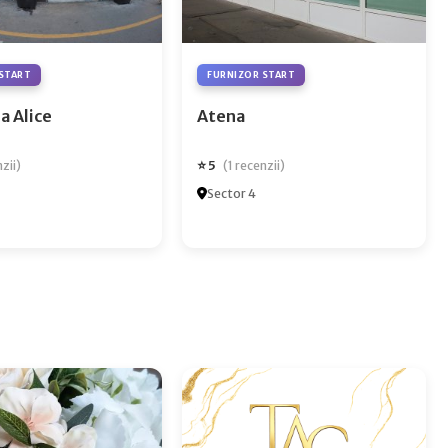
START
FURNIZOR START
a Alice
Atena
⭐ 5
nzii)
(1 recenzii)
Sector 4