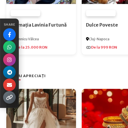
FURNIZOR NONE
FURNIZOR NONE
Formația Lavinia Furtună
Dulce Poveste
SHARE
Râmnicu Vâlcea
Cluj-Napoca
De la 25.000 RON
De la 999 RON
CEI MAI APRECIAȚI