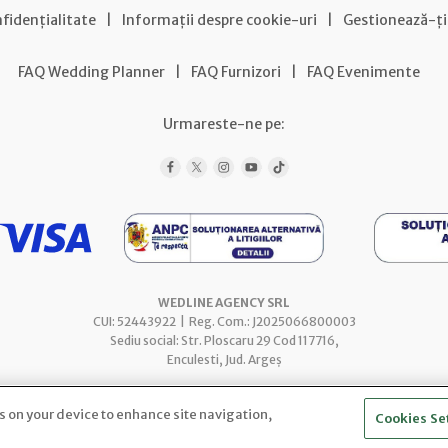
nfidențialitate
|
Informații despre cookie-uri
|
Gestionează-ți
FAQ Wedding Planner
|
FAQ Furnizori
|
FAQ Evenimente
Urmareste-ne pe:
WEDLINE AGENCY SRL
CUI: 52443922 | Reg. Com.: J2025066800003
Sediu social: Str. Ploscaru 29 Cod 117716,
Enculesti, Jud. Argeș
es on your device to enhance site navigation,
Cookies Se