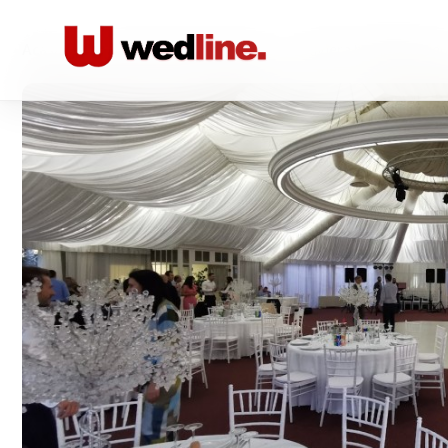
Acasă
/
Locatii nunta Restaurante
/
Riviera by ANNA Eve