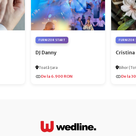
FURNIZOR START
FURNIZOR 
DJ Danny
Cristina
Toată țara
Bihor (Tot
De la 6.900 RON
De la 3