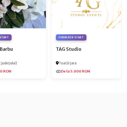
START
FURNIZOR START
 Barbu
TAG Studio
 județului)
Toată țara
00 RON
De la 5.000 RON