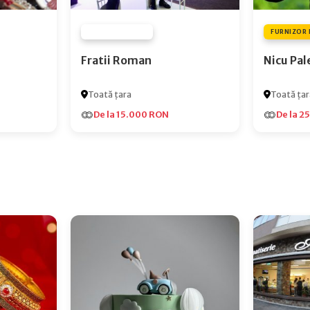
FURNIZOR NONE
FURNIZOR 
Fratii Roman
Nicu Pal
Toată țara
Toată țar
De la 15.000 RON
De la 2