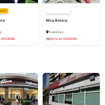
ELITE
FURNIZOR NONE
eru
Nicu Boieru
a
Toată țara
5.000 RON
De la 20.000 RON