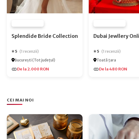
FURNIZOR NONE
FURNIZOR NONE
Splendide Bride Collection
Dubai Jewlle
⭐ 5
⭐ 5
(1 recenzii)
(1 recenzii)
București (Tot județul)
Toată țara
De la 2.000 RON
De la 480 RON
CEI MAI NOI