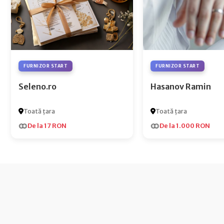
FURNIZOR START
FURNIZOR START
Seleno.ro
Hasanov Ramin
Toată țara
Toată țara
De la 17 RON
De la 1.000 RON