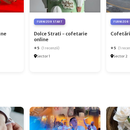
FURNIZOR START
FURNIZOR 
ry Online
Dolce Strati - cofetarie
Cofetări
online
⭐ 5
⭐ 5
(1 recenzii)
(1 rece
Sector 1
Sector 2