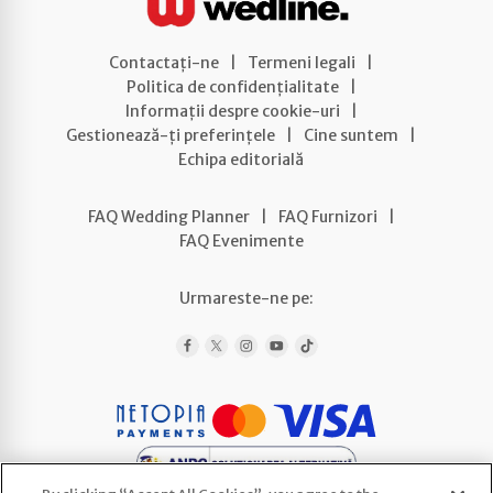
Contactați-ne
|
Termeni legali
|
Politica de confidențialitate
|
Informații despre cookie-uri
|
Gestionează-ți preferințele
|
Cine suntem
|
Echipa editorială
FAQ Wedding Planner
|
FAQ Furnizori
|
FAQ Evenimente
Urmareste-ne pe: