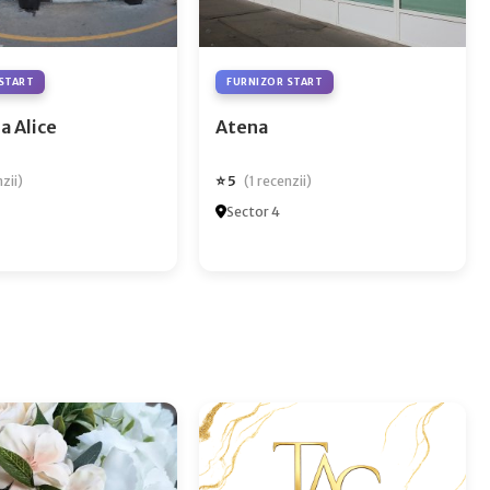
START
FURNIZOR START
a Alice
Atena
⭐ 5
nzii)
(1 recenzii)
Sector 4