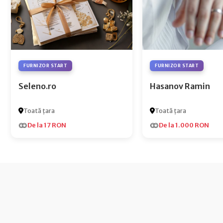
FURNIZOR START
FURNIZOR START
Seleno.ro
Hasanov Ramin
Toată țara
Toată țara
De la 17 RON
De la 1.000 RON