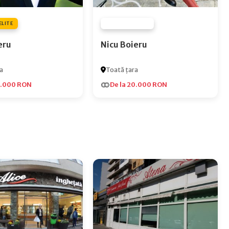
ELITE
FURNIZOR NONE
eru
Nicu Boieru
a
Toată țara
5.000 RON
De la 20.000 RON