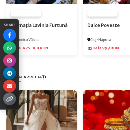
FURNIZOR NONE
FURNIZOR NONE
Formația Lavinia Furtună
Dulce Poveste
SHARE
Râmnicu Vâlcea
Cluj-Napoca
De la 25.000 RON
De la 999 RON
CEI MAI APRECIAȚI