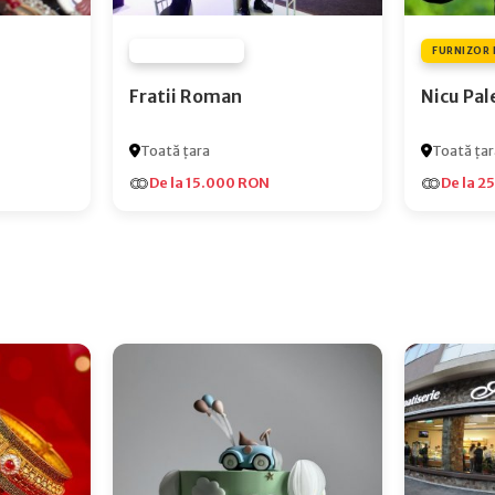
FURNIZOR NONE
FURNIZOR 
Fratii Roman
Nicu Pal
Toată țara
Toată țar
De la 15.000 RON
De la 2