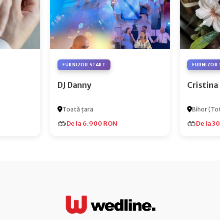
FURNIZOR START
FURNIZOR 
DJ Danny
Cristina
Toată țara
Bihor (Tot
De la 6.900 RON
De la 3