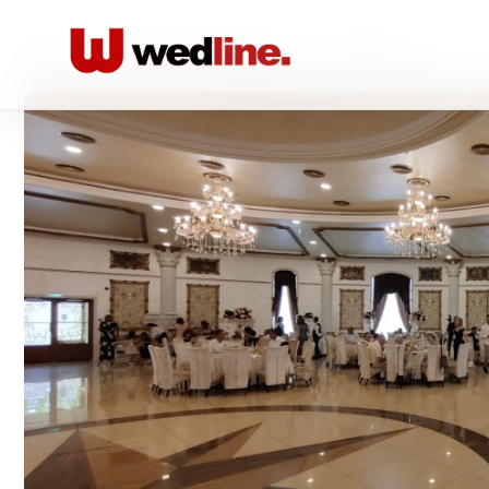
Acasă
/
Locatii nunta Restaurante
/
Villa Franca