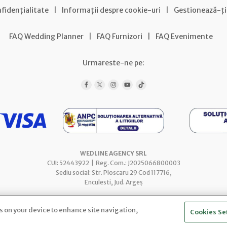
nfidențialitate
|
Informații despre cookie-uri
|
Gestionează-ți
FAQ Wedding Planner
|
FAQ Furnizori
|
FAQ Evenimente
Urmareste-ne pe:
WEDLINE AGENCY SRL
CUI: 52443922 | Reg. Com.: J2025066800003
Sediu social: Str. Ploscaru 29 Cod 117716,
Enculesti, Jud. Argeș
es on your device to enhance site navigation,
Cookies Se