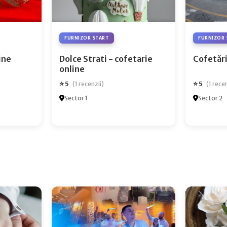
FURNIZOR START
FURNIZOR 
ry Online
Dolce Strati - cofetarie
Cofetări
online
⭐ 5
⭐ 5
(1 recenzii)
(1 rece
Sector 1
Sector 2