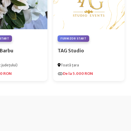
START
FURNIZOR START
 Barbu
TAG Studio
 județului)
Toată țara
00 RON
De la 5.000 RON