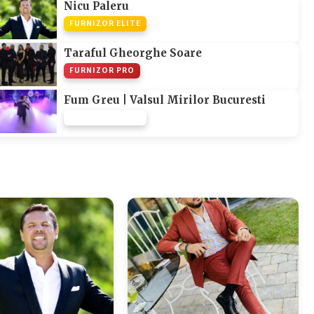
Nicu Paleru
FURNIZOR ELITE
Taraful Gheorghe Soare
FURNIZOR PRO
Fum Greu | Valsul Mirilor Bucuresti
FURNIZOR NONE