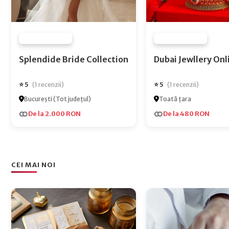
FURNIZOR NONE
FURNIZOR NONE
Splendide Bride Collection
Dubai Jewlle
⭐ 5
⭐ 5
(1 recenzii)
(1 recenzii)
București (Tot județul)
Toată țara
De la 2.000 RON
De la 480 RON
CEI MAI NOI