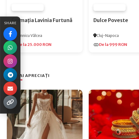
FURNIZOR NONE
FURNIZOR NONE
Formația Lavinia Furtună
Dulce Poveste
SHARE
Râmnicu Vâlcea
Cluj-Napoca
De la 25.000 RON
De la 999 RON
CEI MAI APRECIAȚI