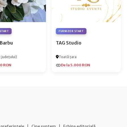
START
FURNIZOR START
 Barbu
TAG Studio
 județului)
Toată țara
00 RON
De la 5.000 RON
 preferințele
|
Cine suntem
|
Echipa editorială