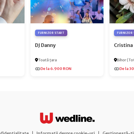
FURNIZOR START
FURNIZOR 
DJ Danny
Cristina
Toată țara
Bihor (Tot
De la 6.900 RON
De la 3
nfidențialitate
|
Informații despre cookie-uri
|
Gestionează-ți