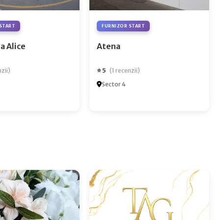
START
FURNIZOR START
a Alice
Atena
⭐ 5
nzii)
(1 recenzii)
Sector 4