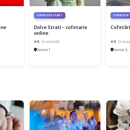
FURNIZOR START
FURNIZOR 
ry Online
Dolce Strati - cofetarie
Cofetări
online
⭐ 5
⭐ 5
(1 recenzii)
(1 rece
Sector 1
Sector 2