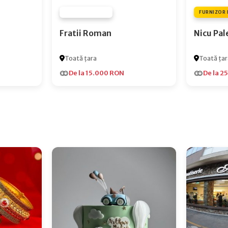
FURNIZOR NONE
FURNIZOR 
Fratii Roman
Nicu Pal
Toată țara
Toată țar
De la 15.000 RON
De la 2