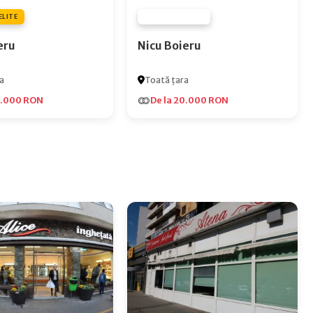
ELITE
FURNIZOR NONE
eru
Nicu Boieru
a
Toată țara
5.000 RON
De la 20.000 RON