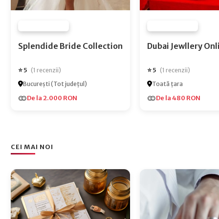
FURNIZOR NONE
FURNIZOR NONE
Splendide Bride Collection
Dubai Jewlle
⭐ 5
⭐ 5
(1 recenzii)
(1 recenzii)
București (Tot județul)
Toată țara
De la 2.000 RON
De la 480 RON
CEI MAI NOI