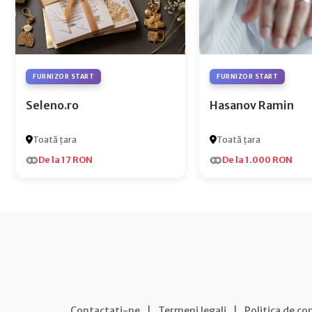
FURNIZOR START
FURNIZOR START
Seleno.ro
Hasanov Ramin
Toată țara
Toată țara
De la 17 RON
De la 1.000 RON
Contactați-ne
|
Termeni legali
|
Politica de co