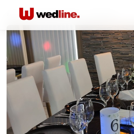
Acasă
/
Locatii nunta Restaurante
/
White House