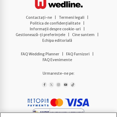
Contactați-ne
|
Termeni legali
|
Politica de confidențialitate
|
Informații despre cookie-uri
|
Gestionează-ți preferințele
|
Cine suntem
|
Echipa editorială
FAQ Wedding Planner
|
FAQ Furnizori
|
FAQ Evenimente
Urmareste-ne pe: