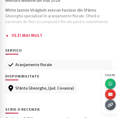
Membru Wedline din mai 2026
White Jazmin Virágbolt este un furnizor din Sfântu
Gheorghe specializat în aranjamente florale. Oferă o
varietate de flori și compoziții florale pentru evenimente.
VEZI MAI MULT
SERVICII
Aranjamente florale
SHARE
DISPONIBILITATE
Sfântu Gheorghe, (jud. Covasna)
SCRIE O RECENZIE