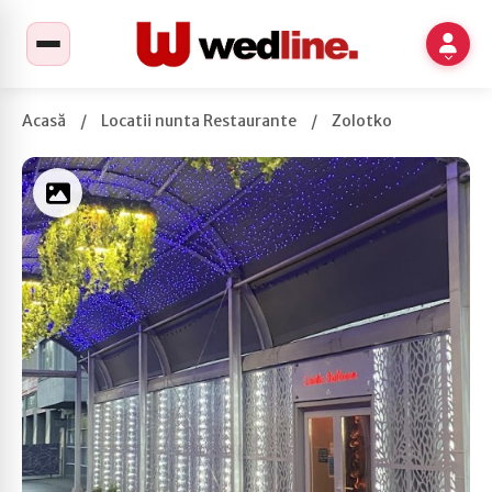
Acasă
/
Locatii nunta Restaurante
/
Zolotko