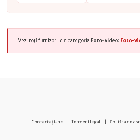
Vezi toți furnizorii din categoria
Foto-video
:
Foto-vi
Contactați-ne
|
Termeni legali
|
Politica de co