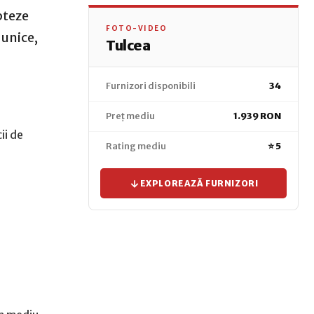
pteze
FOTO-VIDEO
 unice,
Tulcea
Furnizori disponibili
34
Preț mediu
1.939 RON
ii de
Rating mediu
⭐ 5
EXPLOREAZĂ FURNIZORI