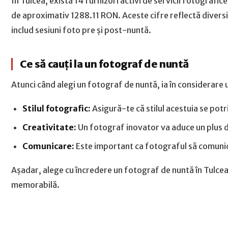
În Tulcea, există 14 furnizori activi de servicii fotografi
de aproximativ 1288.11 RON. Aceste cifre reflectă diversi
includ sesiuni foto pre și post-nuntă.
Ce să cauți la un fotograf de nuntă
Atunci când alegi un fotograf de nuntă, ia în considerare
Stilul fotografic:
Asigură-te că stilul acestuia se potri
Creativitate:
Un fotograf inovator va aduce un plus de
Comunicare:
Este important ca fotograful să comunice 
Așadar, alege cu încredere un fotograf de nuntă în Tulcea
memorabilă.