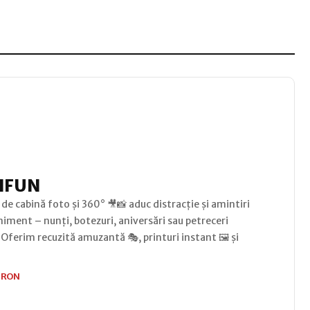
 IFUN
 de cabină foto și 360° 🎥📸 aduc distracție și amintiri
niment – nunți, botezuri, aniversări sau petreceri
 Oferim recuzită amuzantă 🎭, printuri instant 🖼️ și
0
RON