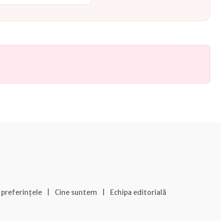
 preferințele
|
Cine suntem
|
Echipa editorială