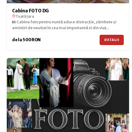
Cabina FOTO DG
Toată țara
📸 Cabina foto pentru nuntă aduce distracție, zâmbete și
amintiri de neuitat în cea mai importantă zi din viaț...
de la 500 RON
DETALII