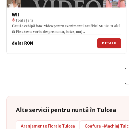
Wll
Toată țara
𝐂𝐚𝐮ț𝐢 𝐨 𝐞𝐜𝐡𝐢𝐩ă 𝐟𝐨𝐭𝐨-𝐯𝐢𝐝𝐞𝐨 𝐩𝐞𝐧𝐭𝐫𝐮 𝐞𝐯𝐞𝐧𝐢𝐦𝐞𝐧𝐭𝐮𝐥 𝐭𝐚𝐮?Noi suntem aici
☎️ 𝐅𝐢𝐞 𝐜ă 𝐞𝐬𝐭𝐞 𝐯𝐨𝐫𝐛𝐚 𝐝𝐞𝐬𝐩𝐫𝐞 𝐧𝐮𝐧𝐭ă, 𝐛𝐨𝐭𝐞𝐳, 𝐦𝐚𝐣...
de la 1 RON
DETALII
Alte servicii pentru nuntă în Tulcea
Aranjamente Florale Tulcea
Coafura -Machiaj Tulc