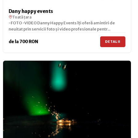
Dany happy events
Toată țara
-FOTO -VIDEO Danny Happy Events îți oferă amintiri de
neuitat prin servicii foto și video profesionale pentr...
de la 700 RON
DETALII