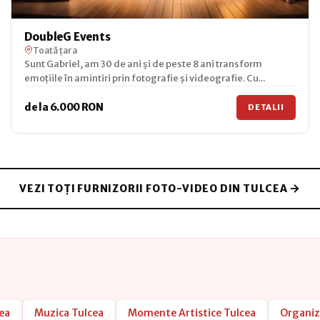
DoubleG Events
Toată țara
Sunt Gabriel, am 30 de ani și de peste 8 ani transform
emoțiile în amintiri prin fotografie și videografie. Cu...
de la 6.000 RON
DETALII
VEZI TOȚI FURNIZORII FOTO-VIDEO DIN TULCEA
ea
Muzica Tulcea
Momente Artistice Tulcea
Organiz