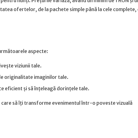
ce pentru nunți. Prețurile variază, având un minim de 1 RON și 
tatea ofertelor, de la pachete simple până la cele complete,
 următoarele aspecte:
vește viziunii tale.
 originalitate imaginilor tale.
eficient și să înțeleagă dorințele tale.
 care să îți transforme evenimentul într-o poveste vizuală