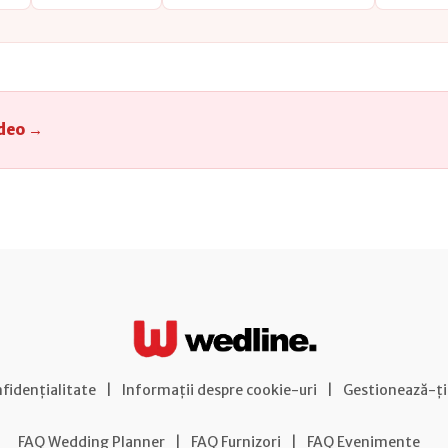
deo →
nfidențialitate
|
Informații despre cookie-uri
|
Gestionează-ți
FAQ Wedding Planner
|
FAQ Furnizori
|
FAQ Evenimente