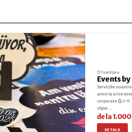
Toată țara
Events by
Serviciile noastre
unice la orice eve
corporate 💍🎉🥂.
clipur...
de la 1.00
DETALII