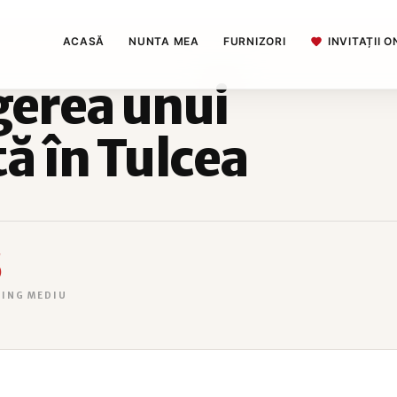
ACASĂ
NUNTA MEA
FURNIZORI
INVITAȚII O
gerea unui
ă în Tulcea
5
TING MEDIU