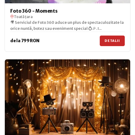
Foto 360 - Moments
Toată țara
🎥 Serviciul de Foto 360 aduce un plus de spectaculozitate la
orice nuntă, botez sau eveniment special 💍🎉. I...
de la 799 RON
DETALII