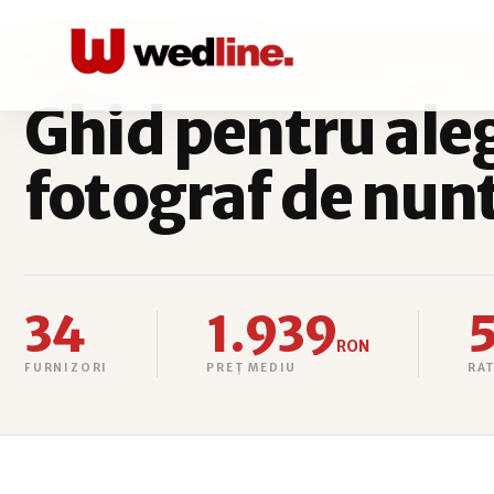
ACASĂ
FOTO-VIDEO
TULCEA
Ghid pentru ale
fotograf de nunt
34
1.939
RON
FURNIZORI
PREȚ MEDIU
RA