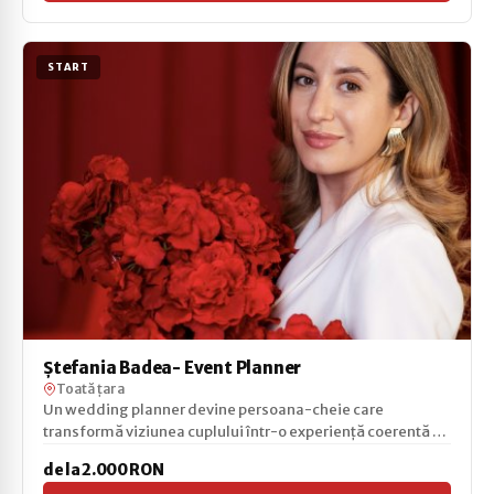
START
Ştefania Badea- Event Planner
Toată țara
Un wedding planner devine persoana-cheie care
transformă viziunea cuplului într-o experiență coerentă și
fără...
de la 2.000 RON