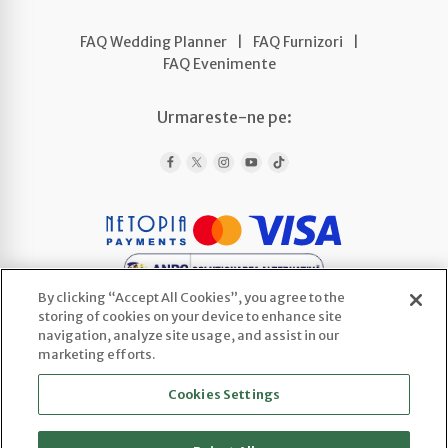
FAQ Wedding Planner
|
FAQ Furnizori
|
FAQ Evenimente
Urmareste-ne pe:
By clicking “Accept All Cookies”, you agree to the
storing of cookies on your device to enhance site
navigation, analyze site usage, and assist in our
marketing efforts.
WEDLINE AGENCY SRL
Cookies Settings
CUI: 52443922 | Reg. Com.: J2025066800003
Sediu social: Str. Ploscaru 29 Cod 117716,