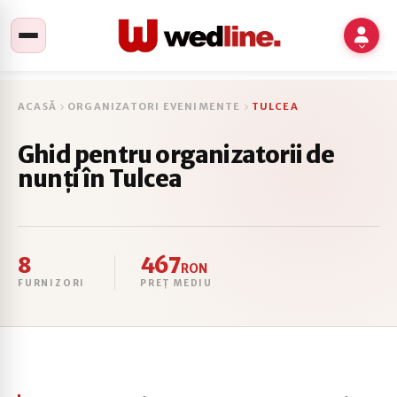
ACASĂ
ORGANIZATORI EVENIMENTE
TULCEA
Ghid pentru organizatorii de
nunți în Tulcea
8
467
RON
FURNIZORI
PREȚ MEDIU