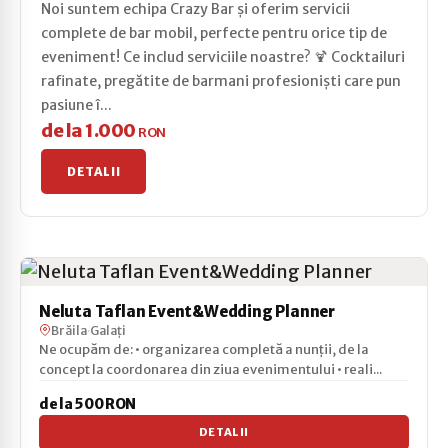
Noi suntem echipa Crazy Bar și oferim servicii
complete de bar mobil, perfecte pentru orice tip de
eveniment! Ce includ serviciile noastre? 🍹 Cocktailuri
rafinate, pregătite de barmani profesioniști care pun
pasiune î...
de la 1.000
RON
DETALII
Neluta Taflan Event&Wedding Planner
Brăila
·
Galați
Ne ocupăm de: • organizarea completă a nunții, de la
concept la coordonarea din ziua evenimentului • reali...
de la 500 RON
DETALII