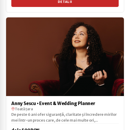
DETALII
Anny Sescu • Event & Wedding Planner
Toată țara
De peste 6 ani ofer siguranță, claritate și încredere mirilor
mei într-un proces care, de cele mai multe ori,...