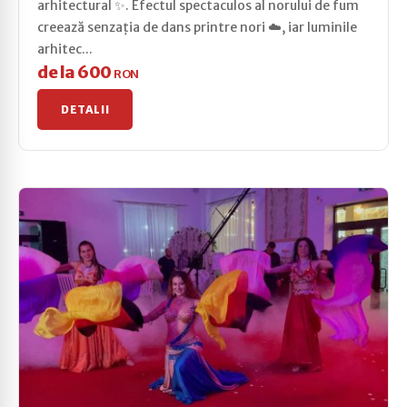
arhitectural ✨. Efectul spectaculos al norului de fum
creează senzația de dans printre nori ☁️, iar luminile
arhitec...
de la 600
RON
DETALII