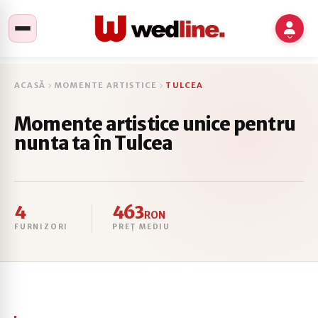
ACASĂ
MOMENTE ARTISTICE
TULCEA
Momente artistice unice pentru
nunta ta în Tulcea
4
463
RON
FURNIZORI
PREȚ MEDIU