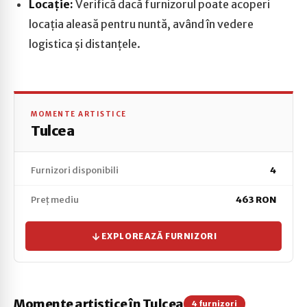
Locație:
Verifică dacă furnizorul poate acoperi
locația aleasă pentru nuntă, având în vedere
logistica și distanțele.
MOMENTE ARTISTICE
Tulcea
Furnizori disponibili
4
Preț mediu
463 RON
EXPLOREAZĂ FURNIZORI
Momente artistice în Tulcea
4 furnizori