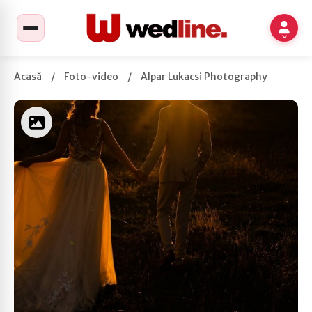
Acasă
/
Foto-video
/
Alpar Lukacsi Photography