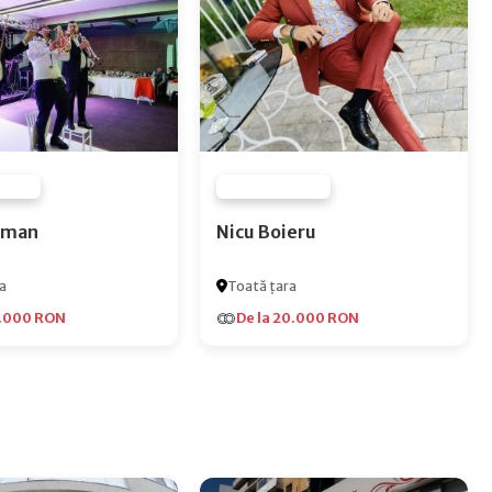
 NONE
FURNIZOR NONE
Roman
Nicu Boieru
a
Toată țara
5.000 RON
De la 20.000 RON