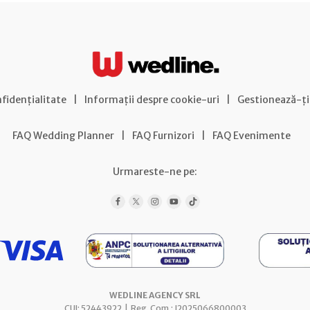
nfidențialitate
|
Informații despre cookie-uri
|
Gestionează-ți
FAQ Wedding Planner
|
FAQ Furnizori
|
FAQ Evenimente
Urmareste-ne pe:
WEDLINE AGENCY SRL
CUI: 52443922 | Reg. Com.: J2025066800003