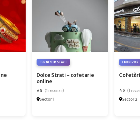
FURNIZOR START
FURNIZOR 
ry Online
Dolce Strati - cofetarie
Cofetări
online
⭐ 5
⭐ 5
(1 recenzii)
(1 rece
Sector 1
Sector 2