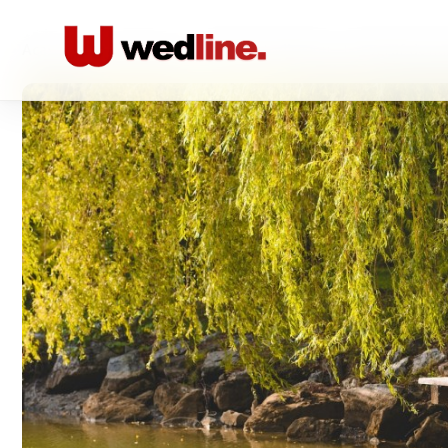
Acasă
/
Foto-video
/
Bogdan Todireanu - Fotograf de nu