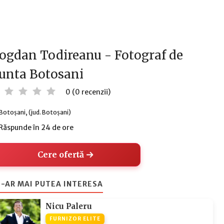
ogdan Todireanu - Fotograf de
unta Botosani
0 (0 recenzii)
Botoșani, (jud. Botoșani)
Răspunde în 24 de ore
Cere ofertă
-AR MAI PUTEA INTERESA
Nicu Paleru
FURNIZOR ELITE