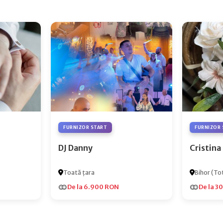
FURNIZOR START
FURNIZOR 
DJ Danny
Cristina
Toată țara
Bihor (Tot
De la 6.900 RON
De la 3