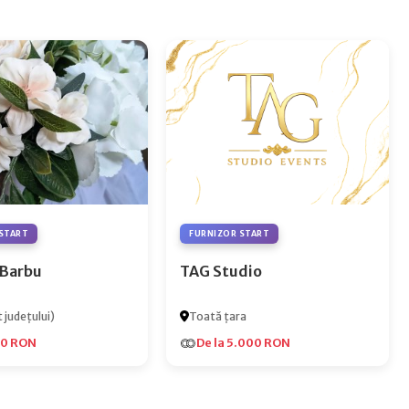
START
FURNIZOR START
 Barbu
TAG Studio
 județului)
Toată țara
00 RON
De la 5.000 RON