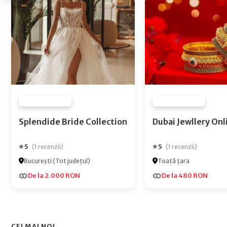
FURNIZOR NONE
FURNIZOR NONE
Splendide Bride Collection
Dubai Jewlle
⭐ 5
⭐ 5
(1 recenzii)
(1 recenzii)
București (Tot județul)
Toată țara
De la 2.000 RON
De la 480 RON
CEI MAI NOI