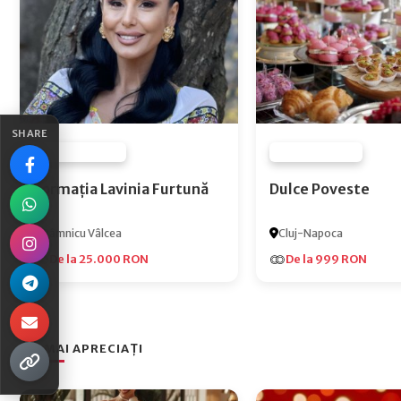
SHARE
FURNIZOR NONE
FURNIZOR NONE
Formația Lavinia Furtună
Dulce Poveste
Râmnicu Vâlcea
Cluj-Napoca
De la 25.000 RON
De la 999 RON
CEI MAI APRECIAȚI