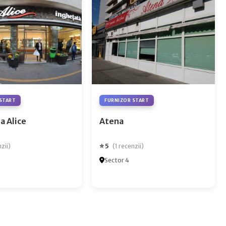
START
FURNIZOR START
a Alice
Atena
⭐ 5
nzii)
(1 recenzii)
Sector 4