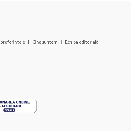
 preferințele
|
Cine suntem
|
Echipa editorială