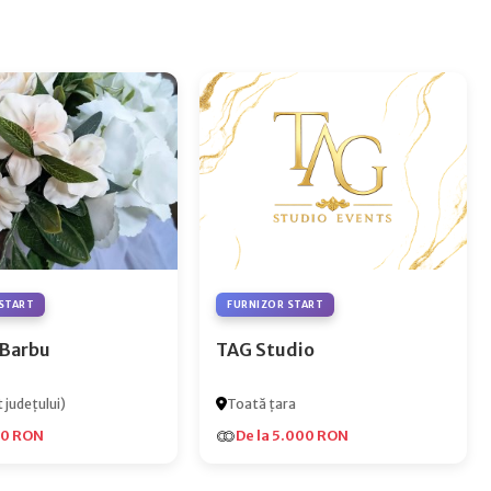
START
FURNIZOR START
 Barbu
TAG Studio
 județului)
Toată țara
00 RON
De la 5.000 RON