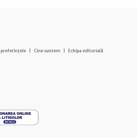
 preferințele
|
Cine suntem
|
Echipa editorială