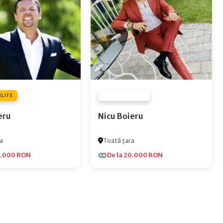
ELITE
FURNIZOR NONE
eru
Nicu Boieru
a
Toată țara
5.000 RON
De la 20.000 RON