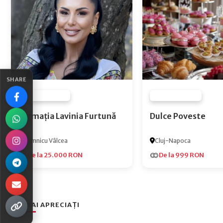
SHARE
FURNIZOR NONE
FURNIZOR NONE
Formația Lavinia Furtună
Dulce Poveste
Râmnicu Vâlcea
Cluj-Napoca
De la 25.000 RON
De la 999 RON
CEI MAI APRECIAȚI