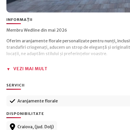
INFORMAȚII
Membru Wedline din mai 2026
Oferim aranjamente florale personalizate pentru nunți, inclusiv 
trandafiri criogenați, aducem un strop de eleganță și originali
locații, ne adaptăm stilului și preferințelor voastre.
VEZI MAI MULT
SERVICII
Aranjamente florale
DISPONIBILITATE
Craiova, (jud. Dolj)