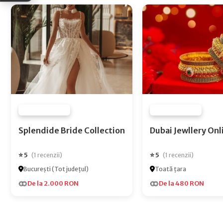
FURNIZOR NONE
FURNIZOR NONE
Splendide Bride Collection
Dubai Jewlle
⭐ 5
⭐ 5
(1 recenzii)
(1 recenzii)
București (Tot județul)
Toată țara
De la 2.000 RON
De la 480 RON