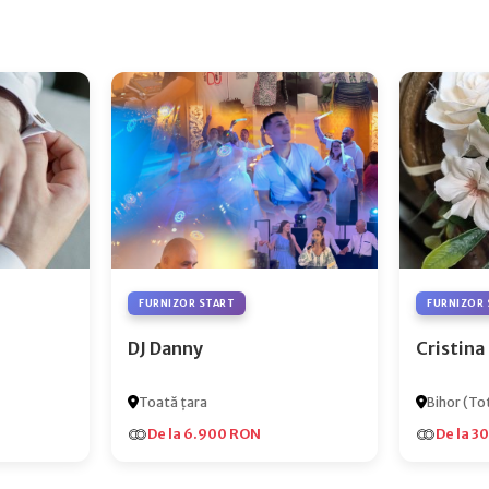
FURNIZOR START
FURNIZOR 
DJ Danny
Cristina
Toată țara
Bihor (Tot
De la 6.900 RON
De la 3