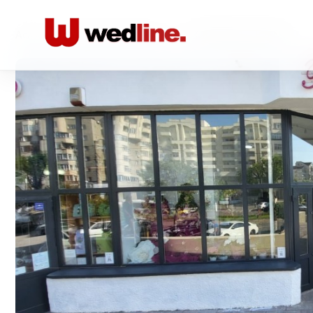
Acasă
/
Aranjamente florale
/
FLORARIA BELLEVENTS