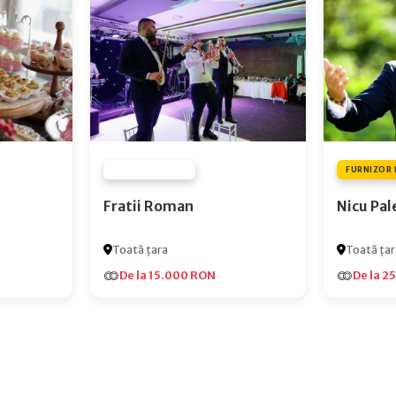
FURNIZOR NONE
FURNIZOR 
Fratii Roman
Nicu Pal
Toată țara
Toată țar
De la 15.000 RON
De la 2