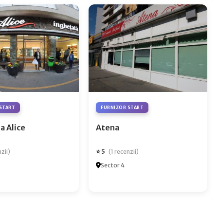
START
FURNIZOR START
a Alice
Atena
⭐ 5
nzii)
(1 recenzii)
Sector 4