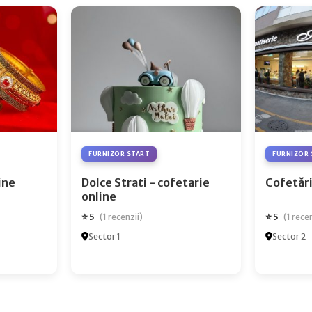
FURNIZOR START
FURNIZOR 
ry Online
Dolce Strati - cofetarie
Cofetări
online
⭐ 5
⭐ 5
(1 recenzii)
(1 rece
Sector 1
Sector 2