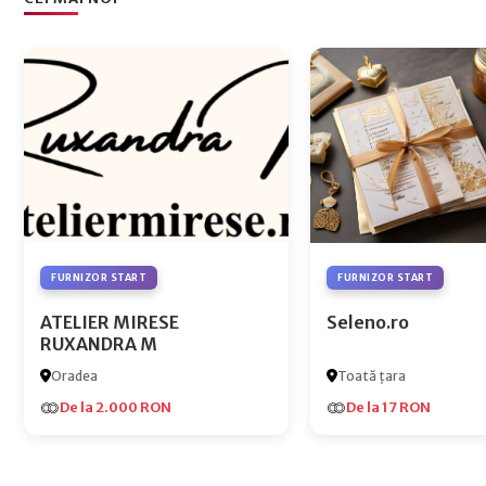
FURNIZOR START
FURNIZOR START
ATELIER MIRESE
Seleno.ro
RUXANDRA M
Oradea
Toată țara
De la 2.000 RON
De la 17 RON