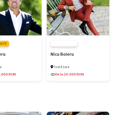
ELITE
FURNIZOR NONE
eru
Nicu Boieru
a
Toată țara
5.000 RON
De la 20.000 RON