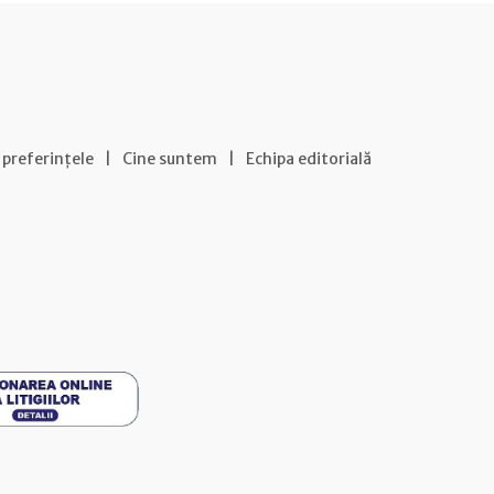
 preferințele
|
Cine suntem
|
Echipa editorială