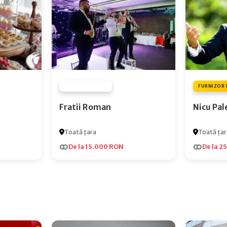
FURNIZOR NONE
FURNIZOR 
Fratii Roman
Nicu Pal
Toată țara
Toată țar
De la 15.000 RON
De la 2