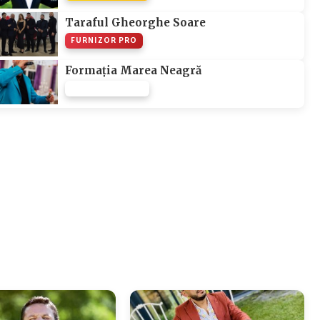
Taraful Gheorghe Soare
FURNIZOR PRO
Formația Marea Neagră
FURNIZOR NONE