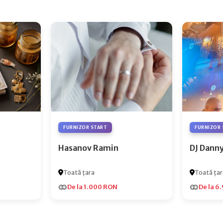
FURNIZOR START
FURNIZOR 
Hasanov Ramin
DJ Dann
Toată țara
Toată țar
De la 1.000 RON
De la 6