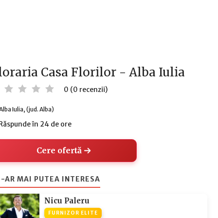
loraria Casa Florilor - Alba Iulia
0 (0 recenzii)
Alba Iulia, (jud. Alba)
Răspunde în 24 de ore
Cere ofertă
-AR MAI PUTEA INTERESA
Nicu Paleru
FURNIZOR ELITE