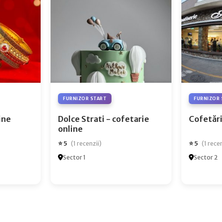
FURNIZOR START
FURNIZOR 
ry Online
Dolce Strati - cofetarie
Cofetări
online
⭐ 5
⭐ 5
(1 recenzii)
(1 rece
Sector 1
Sector 2