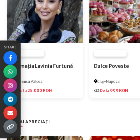
SHARE
FURNIZOR NONE
FURNIZOR NONE
Formația Lavinia Furtună
Dulce Poveste
Râmnicu Vâlcea
Cluj-Napoca
De la 25.000 RON
De la 999 RON
CEI MAI APRECIAȚI