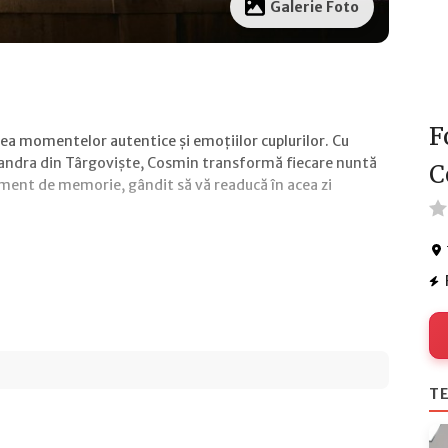
Galerie Foto
F
rea momentelor autentice și emoțiilor cuplurilor. Cu
landra din Târgoviște, Cosmin transformă fiecare nuntă
C
gment de memorie, gândit să vă readucă în acea zi
TE