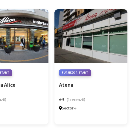
START
FURNIZOR START
a Alice
Atena
⭐ 5
nzii)
(1 recenzii)
Sector 4