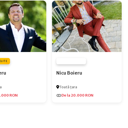
ELITE
FURNIZOR NONE
eru
Nicu Boieru
a
Toată țara
5.000 RON
De la 20.000 RON