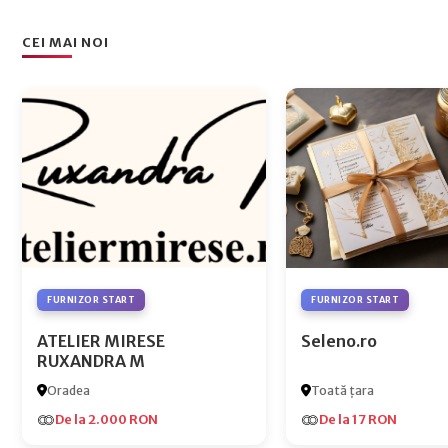
CEI MAI NOI
FURNIZOR START
FURNIZOR START
ATELIER MIRESE
Seleno.ro
RUXANDRA M
Oradea
Toată țara
De la 2.000 RON
De la 17 RON