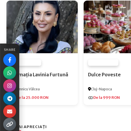
SHARE
FURNIZOR NONE
FURNIZOR NONE
Formația Lavinia Furtună
Dulce Poveste
Râmnicu Vâlcea
Cluj-Napoca
De la 25.000 RON
De la 999 RON
CEI MAI APRECIAȚI