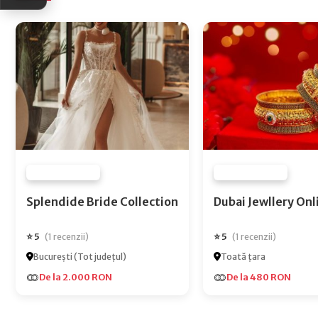
FURNIZOR NONE
FURNIZOR NONE
Splendide Bride Collection
Dubai Jewlle
⭐ 5
⭐ 5
(1 recenzii)
(1 recenzii)
București (Tot județul)
Toată țara
De la 2.000 RON
De la 480 RON