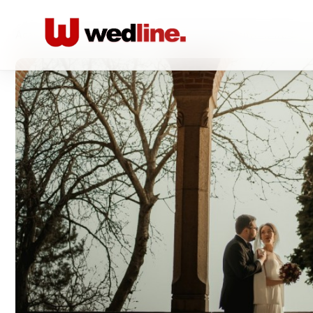
Acasă
/
Foto-video
/
Fotograf de evenimente si studio -