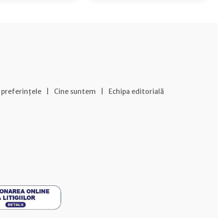
 preferințele
|
Cine suntem
|
Echipa editorială