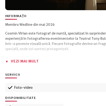
INFORMAȚII
Membru Wedline din mai 2026
Cosmin Vîrlan este fotograf de nuntă, specializat în surprinde
experiență în fotografierea evenimentelor la Teatrul Tony Bu
într-o poveste vizuală unică. Fiecare fotografie devine un fra
specială, unde voi sunteți protagoniștii.
VEZI MAI MULT
SERVICII
Foto-video
DISPONIBILITATE