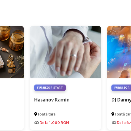
FURNIZOR START
FURNIZOR 
Hasanov Ramin
DJ Dann
Toată țara
Toată țar
De la 1.000 RON
De la 6