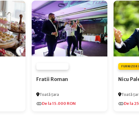
FURNIZOR NONE
FURNIZOR 
Fratii Roman
Nicu Pal
Toată țara
Toată țar
De la 15.000 RON
De la 2