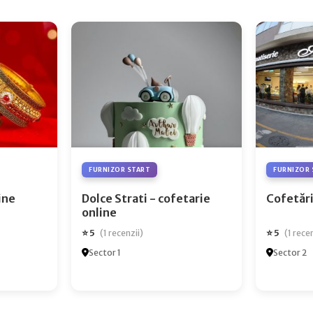
FURNIZOR START
FURNIZOR 
ry Online
Dolce Strati - cofetarie
Cofetări
online
⭐ 5
⭐ 5
(1 recenzii)
(1 rece
Sector 1
Sector 2