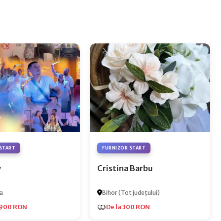
START
FURNIZOR START
y
Cristina Barbu
a
Bihor (Tot județului)
.900 RON
De la 300 RON