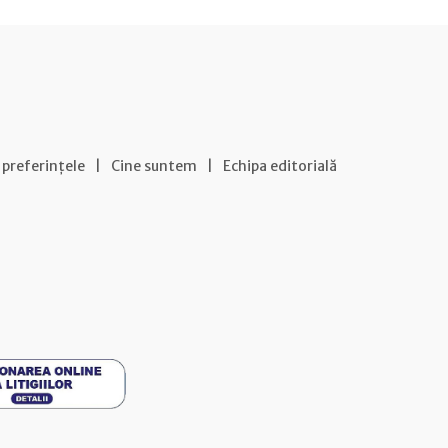
 preferințele
|
Cine suntem
|
Echipa editorială