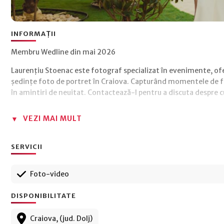
INFORMAȚII
Membru Wedline din mai 2026
Laurențiu Stoenac este fotograf specializat în evenimente, ofer
ședințe foto de portret în Craiova. Capturând momentele de fe
în amintiri de neuitat. Contactează-l pentru a discuta despre cu
VEZI MAI MULT
SERVICII
Foto-video
DISPONIBILITATE
Craiova, (jud. Dolj)