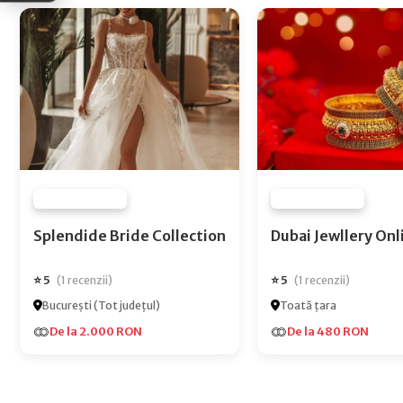
FURNIZOR NONE
FURNIZOR NONE
Splendide Bride Collection
Dubai Jewlle
⭐ 5
⭐ 5
(1 recenzii)
(1 recenzii)
București (Tot județul)
Toată țara
De la 2.000 RON
De la 480 RON