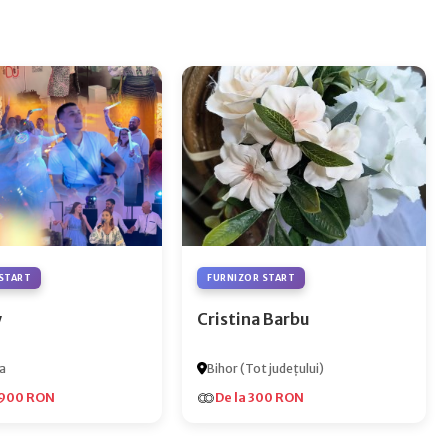
START
FURNIZOR START
y
Cristina Barbu
a
Bihor (Tot județului)
.900 RON
De la 300 RON