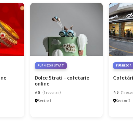
FURNIZOR START
FURNIZOR 
ry Online
Dolce Strati - cofetarie
Cofetări
online
⭐ 5
⭐ 5
(1 recenzii)
(1 rece
Sector 1
Sector 2