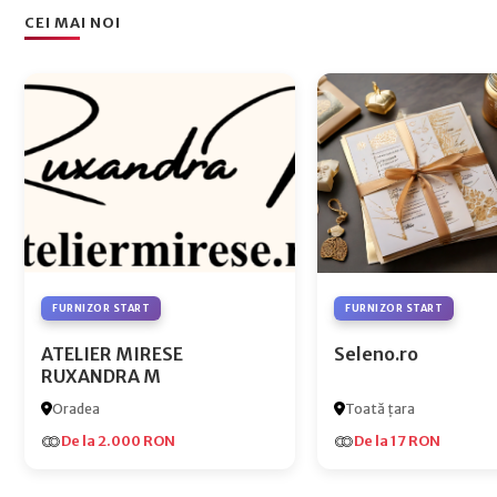
CEI MAI NOI
FURNIZOR START
FURNIZOR START
ATELIER MIRESE
Seleno.ro
RUXANDRA M
Oradea
Toată țara
De la 2.000 RON
De la 17 RON