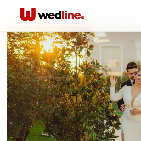
Acasă
/
Foto-video
/
Fotograf Nunta - Stoenac Laurenti