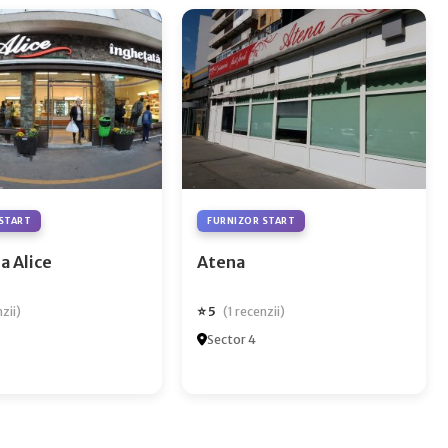
START
FURNIZOR START
a Alice
Atena
⭐ 5
nzii)
(1 recenzii)
Sector 4