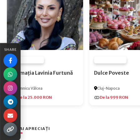
SHARE
FURNIZOR NONE
FURNIZOR NONE
Formația Lavinia Furtună
Dulce Poveste
Râmnicu Vâlcea
Cluj-Napoca
De la 25.000 RON
De la 999 RON
CEI MAI APRECIAȚI