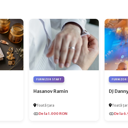
FURNIZOR START
FURNIZOR 
Hasanov Ramin
DJ Dann
Toată țara
Toată țar
De la 1.000 RON
De la 6