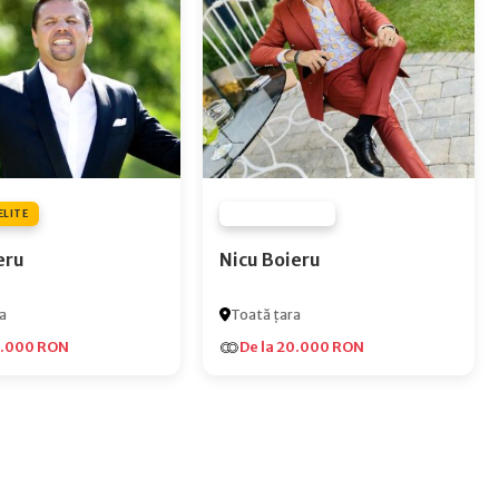
ELITE
FURNIZOR NONE
eru
Nicu Boieru
a
Toată țara
5.000 RON
De la 20.000 RON