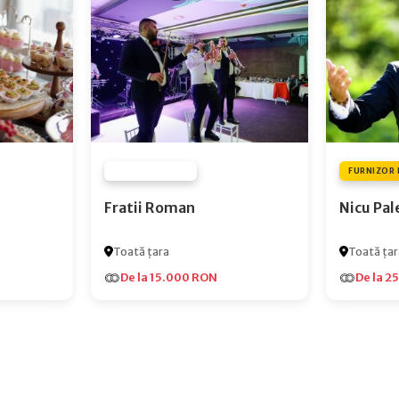
FURNIZOR NONE
FURNIZOR 
Fratii Roman
Nicu Pal
Toată țara
Toată țar
De la 15.000 RON
De la 2