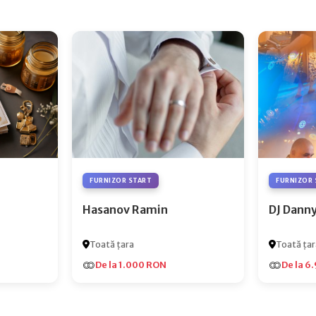
FURNIZOR START
FURNIZOR 
Hasanov Ramin
DJ Dann
Toată țara
Toată țar
De la 1.000 RON
De la 6