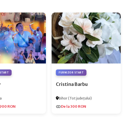
START
FURNIZOR START
y
Cristina Barbu
a
Bihor (Tot județului)
.900 RON
De la 300 RON