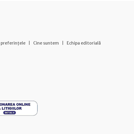
 preferințele
|
Cine suntem
|
Echipa editorială