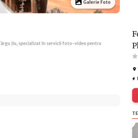
Galerie Foto
F
gu Jiu, specializat în servicii foto-video pentru
P
TE