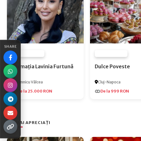
SHARE
FURNIZOR NONE
FURNIZOR NONE
Formația Lavinia Furtună
Dulce Poveste
Râmnicu Vâlcea
Cluj-Napoca
De la 25.000 RON
De la 999 RON
CEI MAI APRECIAȚI