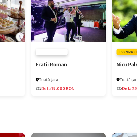
FURNIZOR NONE
FURNIZOR 
Fratii Roman
Nicu Pal
Toată țara
Toată țar
De la 15.000 RON
De la 2