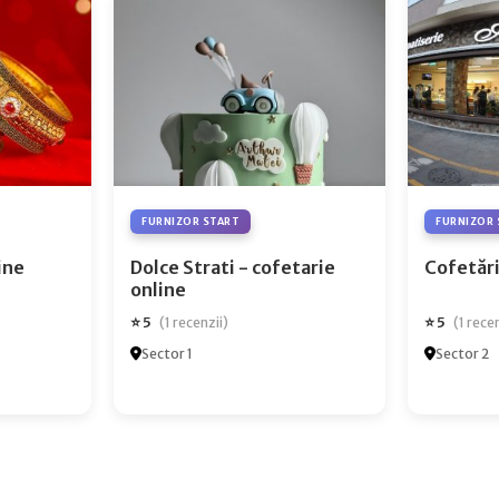
FURNIZOR START
FURNIZOR 
ry Online
Dolce Strati - cofetarie
Cofetări
online
⭐ 5
⭐ 5
(1 recenzii)
(1 rece
Sector 1
Sector 2