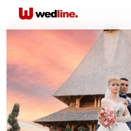
Acasă
/
Foto-video
/
Fotograf Nunta - Valentin Photogr