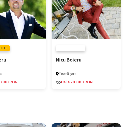
ELITE
FURNIZOR NONE
eru
Nicu Boieru
a
Toată țara
5.000 RON
De la 20.000 RON