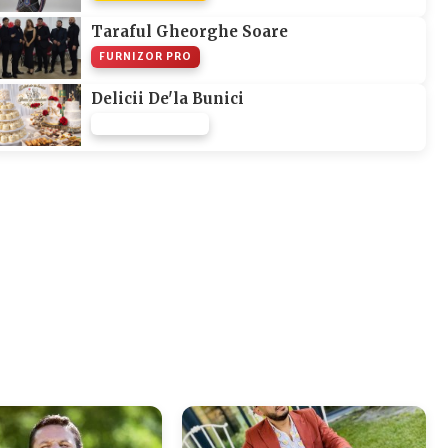
Taraful Gheorghe Soare
FURNIZOR PRO
Delicii De'la Bunici
FURNIZOR NONE