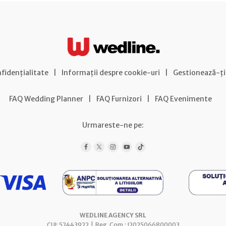
nfidențialitate
|
Informații despre cookie-uri
|
Gestionează-ți
FAQ Wedding Planner
|
FAQ Furnizori
|
FAQ Evenimente
Urmareste-ne pe:
WEDLINE AGENCY SRL
CUI: 52443922 | Reg. Com.: J2025066800003