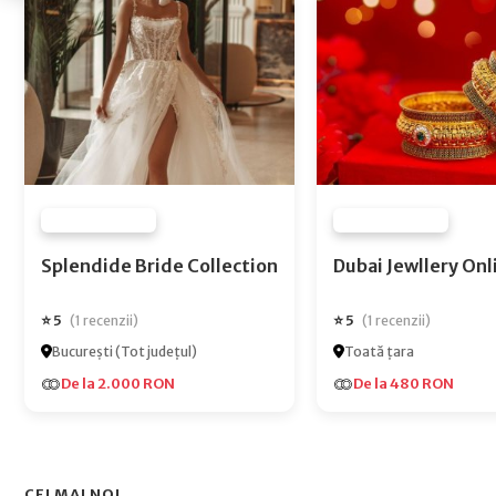
FURNIZOR NONE
FURNIZOR NONE
Splendide Bride Collection
Dubai Jewlle
⭐ 5
⭐ 5
(1 recenzii)
(1 recenzii)
București (Tot județul)
Toată țara
De la 2.000 RON
De la 480 RON
CEI MAI NOI