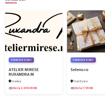
FURNIZOR START
FURNIZOR START
ATELIER MIRESE
Seleno.ro
RUXANDRA M
Oradea
Toată țara
De la 2.000 RON
De la 17 RON