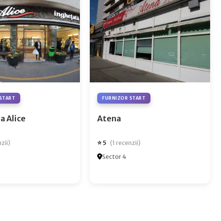
START
FURNIZOR START
a Alice
Atena
⭐ 5
nzii)
(1 recenzii)
Sector 4