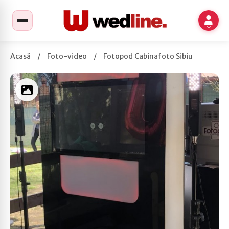
Acasă
/
Foto-video
/
Fotopod Cabinafoto Sibiu