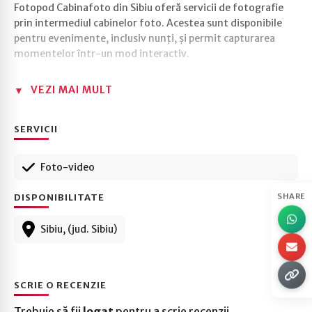
Fotopod Cabinafoto din Sibiu oferă servicii de fotografie
prin intermediul cabinelor foto. Acestea sunt disponibile
pentru evenimente, inclusiv nunți, și permit capturarea
momentelor într-un mod interactiv.
VEZI MAI MULT
SERVICII
Foto-video
SHARE
DISPONIBILITATE
Sibiu, (jud. Sibiu)
SCRIE O RECENZIE
Trebuie să fii
logat
pentru a scrie recenzii