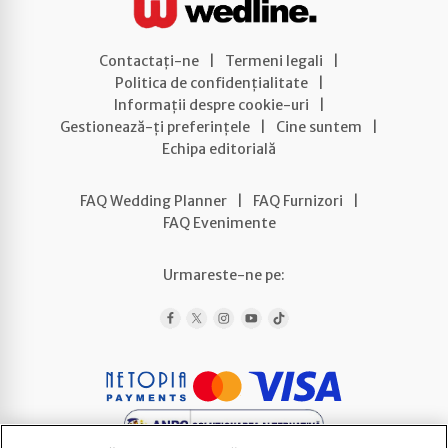
Contactați-ne
|
Termeni legali
|
Politica de confidențialitate
|
Informații despre cookie-uri
|
Gestionează-ți preferințele
|
Cine suntem
|
Echipa editorială
FAQ Wedding Planner
|
FAQ Furnizori
|
FAQ Evenimente
Urmareste-ne pe: