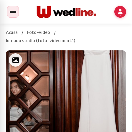
Acasă
/
Foto-video
/
Iumado studio (foto-video nuntă)