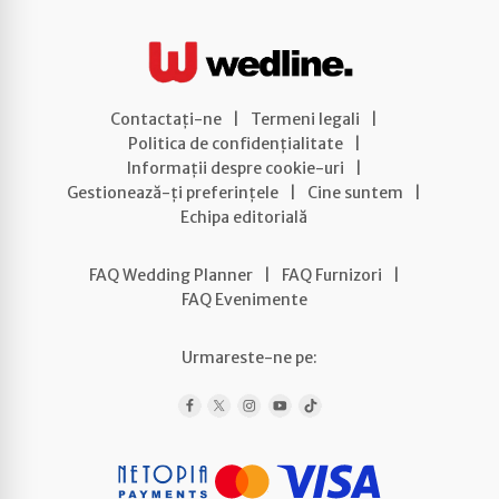
Contactați-ne
|
Termeni legali
|
Politica de confidențialitate
|
Informații despre cookie-uri
|
Gestionează-ți preferințele
|
Cine suntem
|
Echipa editorială
FAQ Wedding Planner
|
FAQ Furnizori
|
FAQ Evenimente
Urmareste-ne pe: