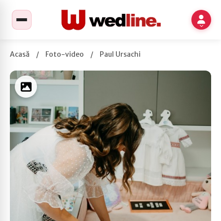
Acasă
/
Foto-video
/
Paul Ursachi