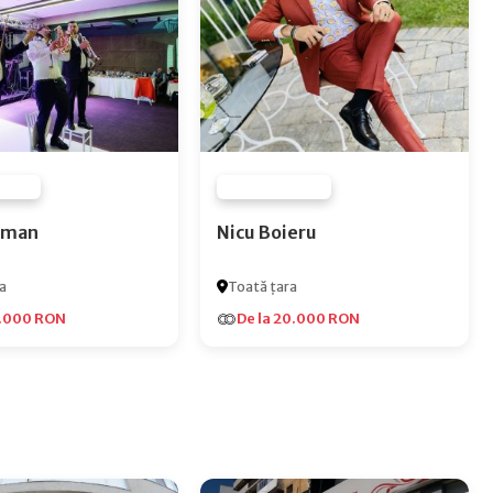
 NONE
FURNIZOR NONE
Roman
Nicu Boieru
a
Toată țara
5.000 RON
De la 20.000 RON