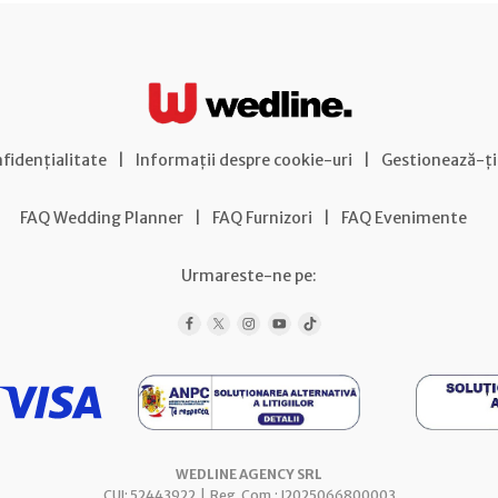
nfidențialitate
|
Informații despre cookie-uri
|
Gestionează-ți
FAQ Wedding Planner
|
FAQ Furnizori
|
FAQ Evenimente
Urmareste-ne pe:
WEDLINE AGENCY SRL
CUI: 52443922 | Reg. Com.: J2025066800003