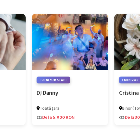
FURNIZOR START
FURNIZOR 
DJ Danny
Cristina
Toată țara
Bihor (Tot
De la 6.900 RON
De la 3