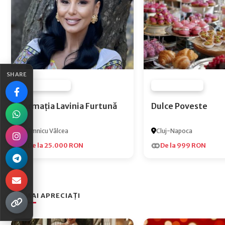
SHARE
FURNIZOR NONE
FURNIZOR NONE
Formația Lavinia Furtună
Dulce Poveste
Râmnicu Vâlcea
Cluj-Napoca
De la 25.000 RON
De la 999 RON
CEI MAI APRECIAȚI