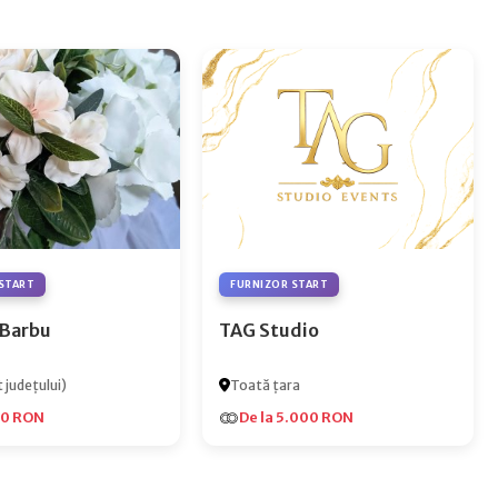
START
FURNIZOR START
 Barbu
TAG Studio
 județului)
Toată țara
00 RON
De la 5.000 RON