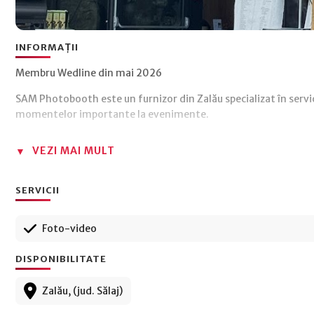
INFORMAȚII
Membru Wedline din mai 2026
SAM Photobooth este un furnizor din Zalău specializat în servi
momentelor importante la evenimente.
VEZI MAI MULT
SERVICII
Foto-video
DISPONIBILITATE
Zalău, (jud. Sălaj)