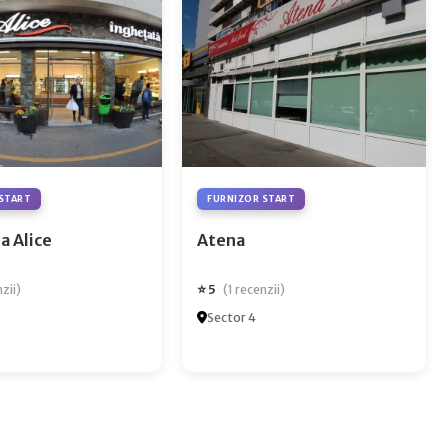
START
FURNIZOR START
a Alice
Atena
⭐ 5
nzii)
(1 recenzii)
Sector 4