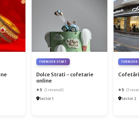
FURNIZOR START
FURNIZOR 
ry Online
Dolce Strati - cofetarie
Cofetări
online
⭐ 5
⭐ 5
(1 recenzii)
(1 rece
Sector 1
Sector 2