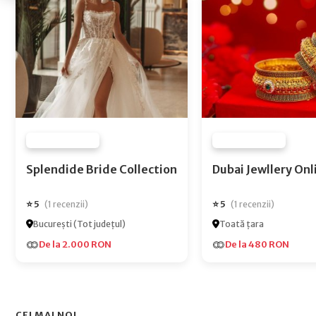
FURNIZOR NONE
FURNIZOR NONE
Splendide Bride Collection
Dubai Jewlle
⭐ 5
⭐ 5
(1 recenzii)
(1 recenzii)
București (Tot județul)
Toată țara
De la 2.000 RON
De la 480 RON
CEI MAI NOI