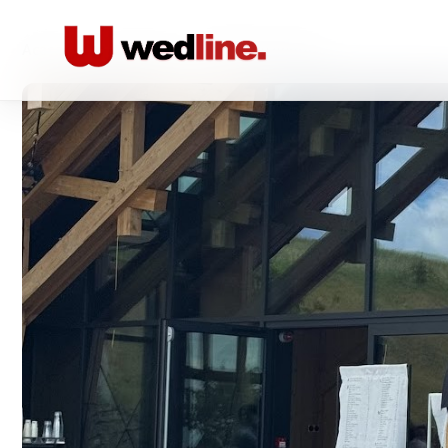
Acasă
/
Foto-video
/
SAM Photobooth