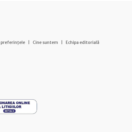
 preferințele
|
Cine suntem
|
Echipa editorială