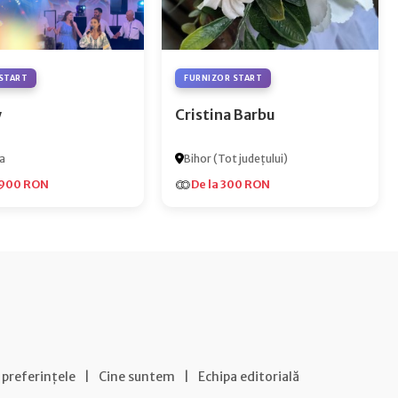
START
FURNIZOR START
y
Cristina Barbu
a
Bihor (Tot județului)
.900 RON
De la 300 RON
 preferințele
|
Cine suntem
|
Echipa editorială