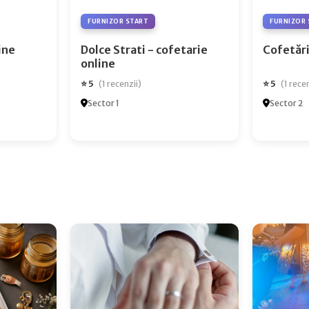
FURNIZOR START
FURNIZOR 
ry Online
Dolce Strati - cofetarie
Cofetări
online
⭐ 5
⭐ 5
(1 recenzii)
(1 rece
Sector 1
Sector 2