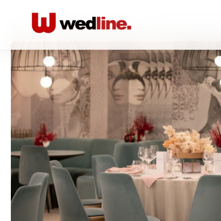
Acasă
/
Locatii nunta Restaurante
/
Savior Events & Lou