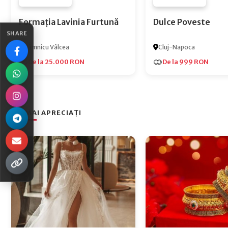
FURNIZOR NONE
FURNIZOR NONE
Formația Lavinia Furtună
Dulce Poveste
SHARE
Râmnicu Vâlcea
Cluj-Napoca
De la 25.000 RON
De la 999 RON
CEI MAI APRECIAȚI