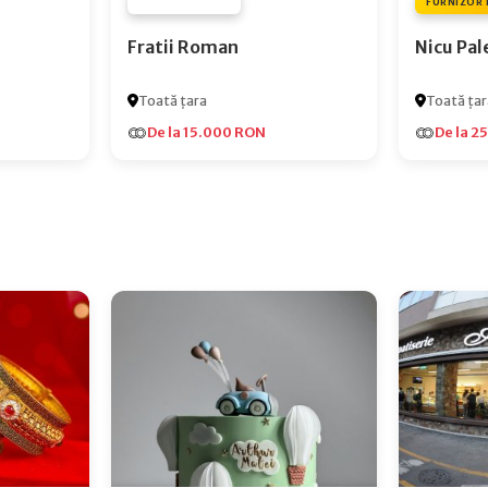
FURNIZOR NONE
FURNIZOR 
Fratii Roman
Nicu Pal
Toată țara
Toată țar
De la 15.000 RON
De la 2