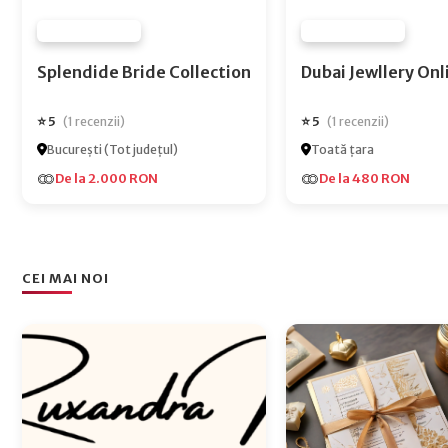
FURNIZOR NONE
FURNIZOR NONE
Splendide Bride Collection
Dubai Jewlle
⭐ 5
⭐ 5
(1 recenzii)
(1 recenzii)
București (Tot județul)
Toată țara
De la 2.000 RON
De la 480 RON
CEI MAI NOI