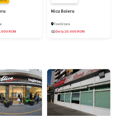
ELITE
FURNIZOR NONE
eru
Nicu Boieru
a
Toată țara
5.000 RON
De la 20.000 RON