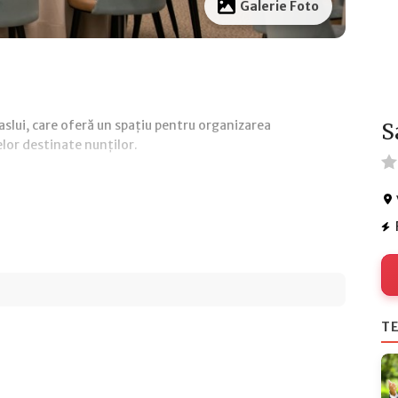
Galerie Foto
aslui, care oferă un spațiu pentru organizarea
S
lor destinate nunților.
TE