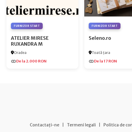
FURNIZOR START
FURNIZOR START
ATELIER MIRESE
Seleno.ro
RUXANDRA M
Oradea
Toată țara
De la 2.000 RON
De la 17 RON
Contactați-ne
|
Termeni legali
|
Politica de co