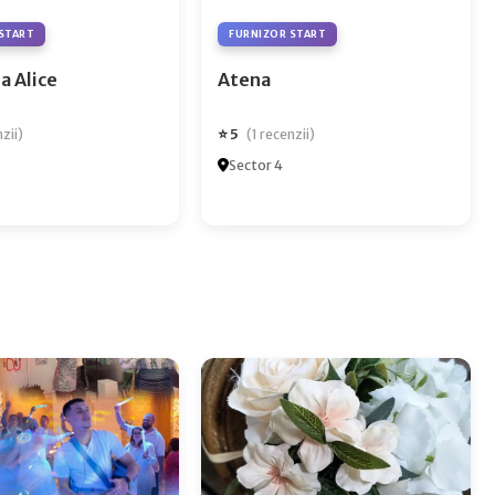
START
FURNIZOR START
a Alice
Atena
⭐ 5
nzii)
(1 recenzii)
Sector 4