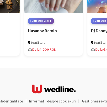
FURNIZOR START
FURNIZOR 
Hasanov Ramin
DJ Dann
Toată țara
Toată țar
De la 1.000 RON
De la 6
nfidențialitate
|
Informații despre cookie-uri
|
Gestionează-ți