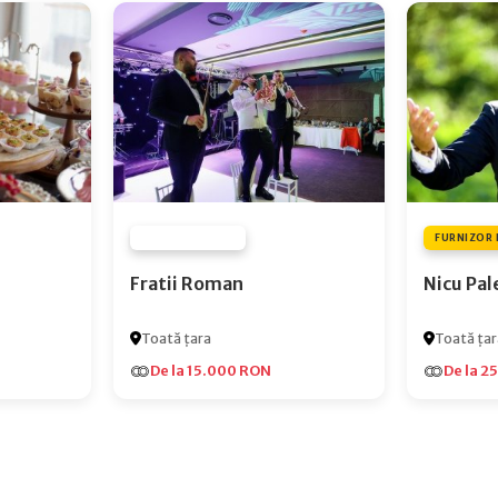
FURNIZOR NONE
FURNIZOR 
Fratii Roman
Nicu Pal
Toată țara
Toată țar
De la 15.000 RON
De la 2