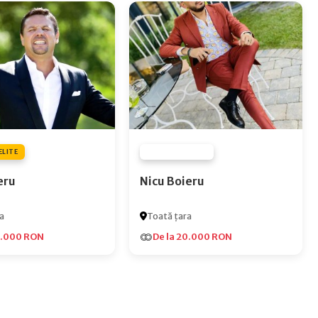
ELITE
FURNIZOR NONE
eru
Nicu Boieru
a
Toată țara
5.000 RON
De la 20.000 RON