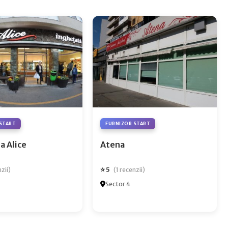
START
FURNIZOR START
a Alice
Atena
⭐ 5
nzii)
(1 recenzii)
Sector 4