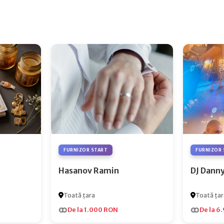
FURNIZOR START
FURNIZOR 
Hasanov Ramin
DJ Dann
Toată țara
Toată țar
De la 1.000 RON
De la 6