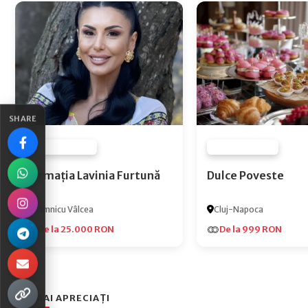
SHARE
FURNIZOR NONE
FURNIZOR NONE
Formația Lavinia Furtună
Dulce Poveste
Râmnicu Vâlcea
Cluj-Napoca
De la 25.000 RON
De la 999 RON
CEI MAI APRECIAȚI