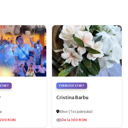
START
FURNIZOR START
y
Cristina Barbu
a
Bihor (Tot județului)
.900 RON
De la 300 RON