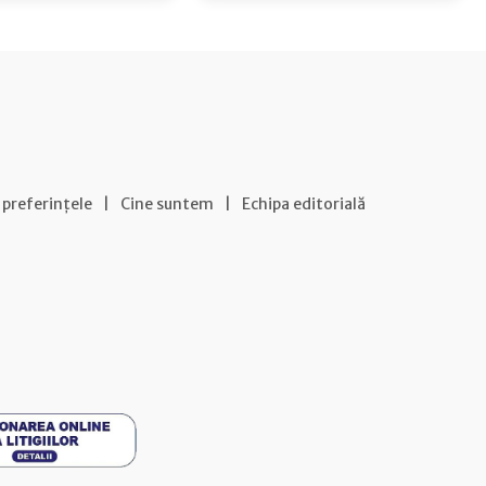
 preferințele
|
Cine suntem
|
Echipa editorială