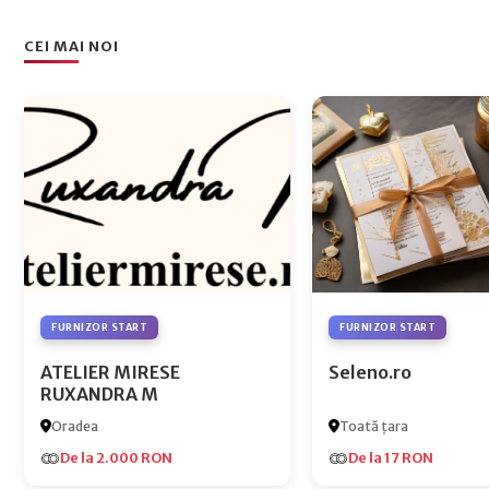
CEI MAI NOI
FURNIZOR START
FURNIZOR START
ATELIER MIRESE
Seleno.ro
RUXANDRA M
Oradea
Toată țara
De la 2.000 RON
De la 17 RON