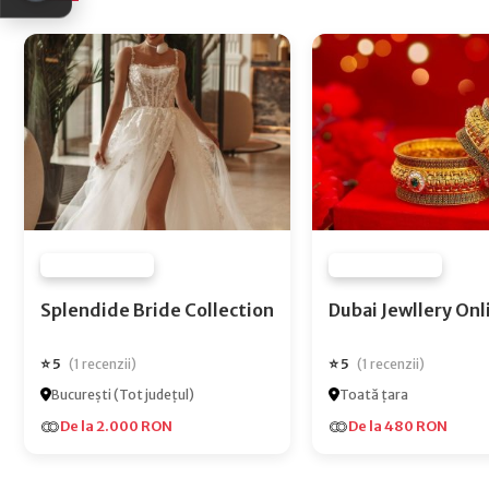
FURNIZOR NONE
FURNIZOR NONE
Splendide Bride Collection
Dubai Jewlle
⭐ 5
⭐ 5
(1 recenzii)
(1 recenzii)
București (Tot județul)
Toată țara
De la 2.000 RON
De la 480 RON