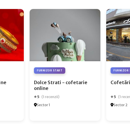
FURNIZOR START
FURNIZOR 
ry Online
Dolce Strati - cofetarie
Cofetări
online
⭐ 5
⭐ 5
(1 recenzii)
(1 rece
Sector 1
Sector 2